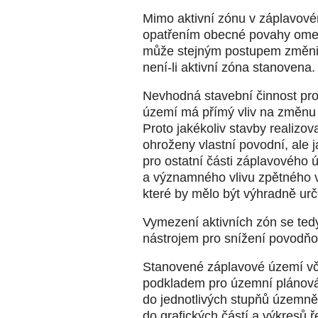
Mimo aktivní zónu v záplavov
opatřením obecné povahy omez
může stejným postupem změnit n
není-li aktivní zóna stanovena.
Nevhodná stavební činnost pro
území má přímý vliv na změnu
Proto jakékoliv stavby realizov
ohroženy vlastní povodní, ale
pro ostatní části záplavového
a významného vlivu zpětného v
které by mělo být výhradně ur
Vymezení aktivních zón se ted
nástrojem pro snížení povodňo
Stanovené záplavové území vč
podkladem pro územní plánová
do jednotlivých stupňů územn
do grafických částí a výkresů ř