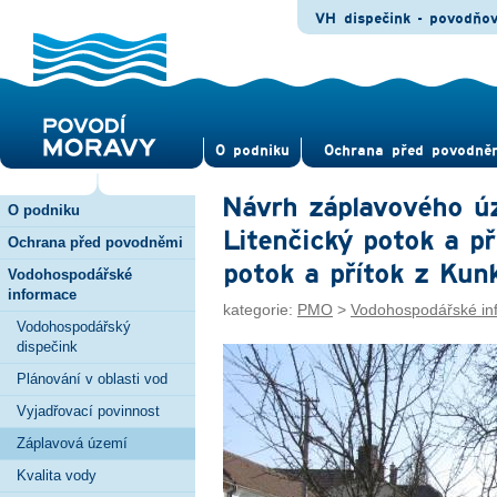
VH dispečink - povodňo
O pod­niku
Ochrana před povod­ně
Návrh záplavového úz
O podniku
Litenčický potok a p
Ochrana před povodněmi
potok a přítok z Kun
Vodohospodářské
informace
kategorie:
PMO
>
Vodohospodářské in
Vodohospodářský
dispečink
Plánování v oblasti vod
Vyjadřovací povinnost
Záplavová území
Kvalita vody