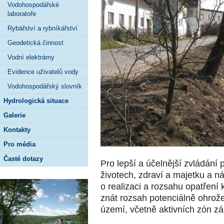
Vodohospodářské
laboratoře
Rybářství a rybníkářství
Geodetická činnost
Vodní elektrárny
Evidence uživatelů vody
Vodohospodářský slovník
Hydrologická situace
Galerie
Kontakty
Pro média
Časté dotazy
Pro lepší a účelnější zvládání
životech, zdraví a majetku a n
o realizaci a rozsahu opatření
znát rozsah potenciálně ohrož
území, včetně aktivních zón z