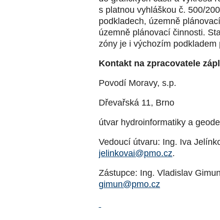
s platnou vyhláškou č. 500/20
podkladech, územně plánovací
územně plánovací činnosti. St
zóny je i výchozím podkladem p
Kontakt na zpracovatele záp
Povodí Moravy, s.p.
Dřevařská 11, Brno
útvar hydroinformatiky a geode
Vedoucí útvaru: Ing. Iva Jelínk
jelinkovai@pmo.cz
.
Zástupce: Ing. Vladislav Gimun,
gimun@pmo.cz