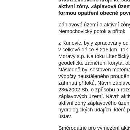
aktivní zóny. Záplavová území
formou opatření obecné pov
Záplavové území a aktivní zóny
Nemochovický potok a přítok
z Kunovic, byly zpracovány od 
v celkové délce 8,215 km. Tok 
Moravy s.p. Na toku Litenčick
geodetické zaměření koryta, ob
Následně byl sestaven matema
výpočty neustáleného proudění
zahrnutí přítoků. Návrh zápla
236/2002 Sb. o způsobu a roz
záplavových území. Návrh akti
aktivní zóny záplavového územ
hydrologických údajích, které
ústav.
Směrodatné pro vymezení aktiv