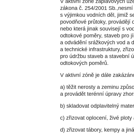
V aktivní zóně záplavových úze
zákona č. 254/2001 Sb.,nesmí 
s výjimkou vodních děl, jimiž s
povodňové průtoky, provádějí 
nebo která jinak souvisejí s v
odtokové poměry, staveb pro j
a odvádění srážkových vod a d
a technické infrastruktury, zřiz
pro údržbu staveb a stavební 
odtokových poměrů.
V aktivní zóně je dále zakázán
a) těžit nerosty a zeminu způ
a provádět terénní úpravy zhor
b) skladovat odplavitelný mater
c) zřizovat oplocení, živé plot
d) zřizovat tábory, kempy a jin