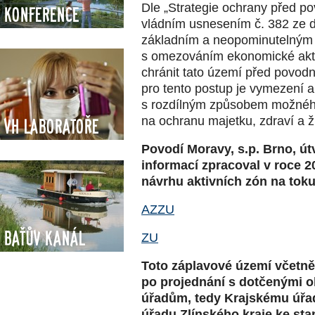
Dle „Strategie ochrany před p
Konference
vládním usnesením č. 382 ze d
základním a neopominutelným 
s omezováním ekonomické akti
chránit tato území před povo
pro tento postup je vymezení 
s rozdílným způsobem možného
na ochranu majetku, zdraví a ž
VH Laboratoře
Povodí Moravy, s.p. Brno, ú
informací zpracoval v roce 
návrhu aktivních zón na toku
AZZU
Baťův kanál
ZU
Toto záplavové území včetně
po projednání s dotčenými 
úřadům, tedy Krajskému úřa
úřadu Zlínského kraje ke st