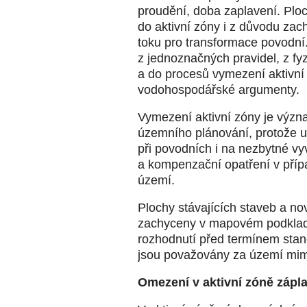
proudění, doba zaplavení. Plo
do aktivní zóny i z důvodu za
toku pro transformace povodní
z jednoznačných pravidel, z fy
a do procesů vymezení aktivní
vodohospodářské argumenty.
Vymezení aktivní zóny je výz
územního plánování, protože up
při povodních i na nezbytné vy
a kompenzační opatření v příp
území.
Plochy stávajících staveb a n
zachyceny v mapovém podkladu
rozhodnutí před termínem stan
jsou považovány za území mim
Omezení v aktivní zóně zápl