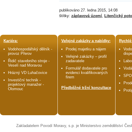
publikováno 27. ledna 2015, 14:08
štítky:
záplavová území
,
Litenčický pot
Kariéra:
Veřejné zakázky a nabídky:
Rychlé
Vodohospodářský dělník -
Prodej majetku a nájem
Vodo
provoz Přerov
disp
Veřejné zakázky – profil
Řidič stavebního stroje -
zadavatele
Labo
Veselí nad Moravou
Formulář dodavatele pro
Vodá
Hrázný VD Luhačovice
evidenci kvalifikovaných
SPO
firem
Investiční technik -
Prod
projektový manažer -
Předběžné tržní konzultace
Olomouc
Prot
Zakladatelem Povodí Moravy, s.p. je Ministerstvo zemědělství Čes