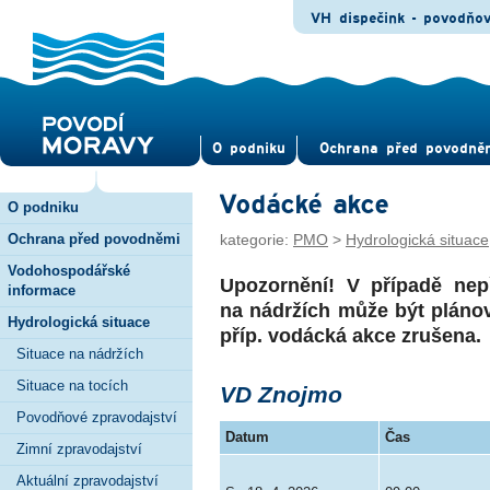
VH dispečink - povodňo
O pod­niku
Ochrana před povod­ně
Vodácké akce
O podniku
Ochrana před povodněmi
kategorie:
PMO
>
Hydrologická situace
Vodohospodářské
Upozornění! V případě nepř
informace
na nádržích může být plánov
Hydrologická situace
příp. vodácká akce zrušena.
Situace na nádržích
Situace na tocích
VD Znojmo
Povodňové zpravodajství
Datum
Čas
Zimní zpravodajství
Aktuální zpravodajství