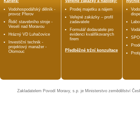
Kariéra:
Veřejné zakázky a nabídky:
Rychlé
Vodohospodářský dělník -
Prodej majetku a nájem
Vodo
provoz Přerov
disp
Veřejné zakázky – profil
Řidič stavebního stroje -
zadavatele
Labo
Veselí nad Moravou
Formulář dodavatele pro
Vodá
Hrázný VD Luhačovice
evidenci kvalifikovaných
SPO
firem
Investiční technik -
Prod
projektový manažer -
Předběžné tržní konzultace
Olomouc
Prot
Zakladatelem Povodí Moravy, s.p. je Ministerstvo zemědělství Čes