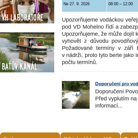
Ne 27. 9. 2026
08:00 – 12:00
VH Laboratoře
Upozorňujeme vodáckou veřejn
pod VD Mohelno řídí a zabezpe
Upozorňujeme, že může dojít 
vyhovět z důvodu povodňovýc
Požadované termíny v září 
v nádrži, proto tyto berte jako
počtu termínů.
Baťův kanál
Doporučení pro vod
Doporučení Povod
Před vyplutím na v
informací...