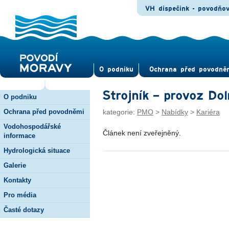
VH dispečink - povodňo
O pod­niku
Ochrana před povod­ně
Strojník – provoz Dol
O podniku
Ochrana před povodněmi
kategorie:
PMO
>
Nabídky
>
Kariéra
Vodohospodářské
Článek není zveřejněný.
informace
Hydrologická situace
Galerie
Kontakty
Pro média
Časté dotazy