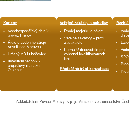
Kariéra:
Veřejné zakázky a nabídky:
Rychlé
Vodohospodářský dělník -
Prodej majetku a nájem
Vodo
provoz Přerov
disp
Veřejné zakázky – profil
Řidič stavebního stroje -
zadavatele
Labo
Veselí nad Moravou
Formulář dodavatele pro
Vodá
Hrázný VD Luhačovice
evidenci kvalifikovaných
SPO
firem
Investiční technik -
Prod
projektový manažer -
Předběžné tržní konzultace
Olomouc
Prot
Zakladatelem Povodí Moravy, s.p. je Ministerstvo zemědělství Čes