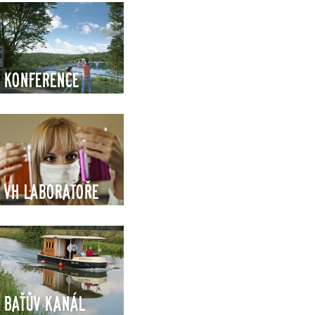
Konference
VH Laboratoře
Baťův kanál