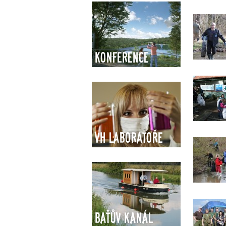
Konference
VH Laboratoře
Baťův kanál