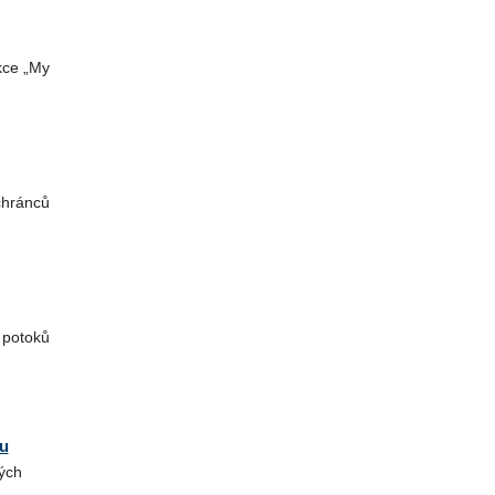
kce „My
chránců
 potoků
du
ných