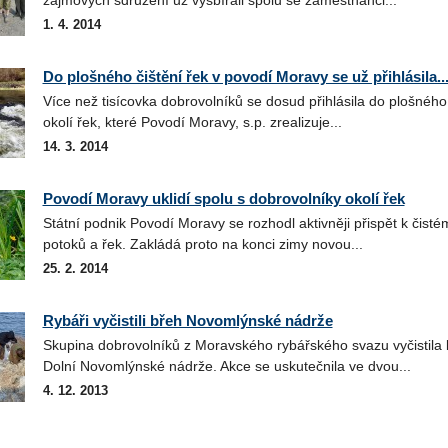
1. 4. 2014
Do plošného čištění řek v povodí Moravy se už přihlásila..
Více než tisícovka dobrovolníků se dosud přihlásila do plošného 
okolí řek, které Povodí Moravy, s.p. zrealizuje...
14. 3. 2014
Povodí Moravy uklidí spolu s dobrovolníky okolí řek
Státní podnik Povodí Moravy se rozhodl aktivněji přispět k čisté
potoků a řek. Zakládá proto na konci zimy novou...
25. 2. 2014
Rybáři vyčistili břeh Novomlýnské nádrže
Skupina dobrovolníků z Moravského rybářského svazu vyčistila 
Dolní Novomlýnské nádrže. Akce se uskutečnila ve dvou...
4. 12. 2013