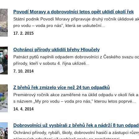
Povodí Moravy a dobrovolníci letos opět uklidí okolí řek
Státní podnik Povodí Moravy připravuje druhý ročník úklidové a
pro vodu – voda pro nás“, která se uskuteční...
17. 2. 2015
Ochránci přírody uklidili břehy Hloučely
Patnáct pytlů naplnili odpadem dobrovolníci z Českého svazu o
přírody, kteří v sobotu 4. října uklízeli...
7. 10. 2014
Z břehů řek zmizelo více než 24 tun odpadků
Premiérový ročník akce zaměřené na úklid odpadu v okolí řek a
s názvem „My pro vodu – voda pro nás,“ kterou letos poprvé...
14. 4. 2014
Dobrovolníci už vysbírali z břehů řek a nádrží 8 tun odpa
Ochránci přírody, rybáři, školy, dobrovolní hasiči a zástupci růz
zájmových sdružení už vysbírali spolu se zaměstnanci...