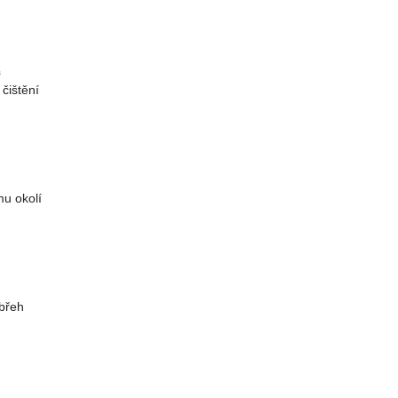
.
čištění
mu okolí
břeh