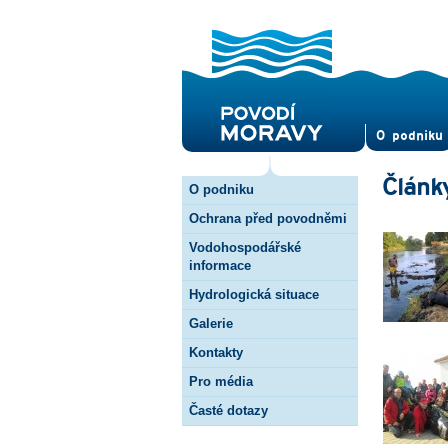
O pod­niku
Článk
O podniku
Ochrana před povodněmi
Vodohospodářské
informace
Hydrologická situace
Galerie
Kontakty
Pro média
Časté dotazy