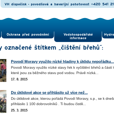
VH dispečink - povodňová a havarijní pohotovost
+420 541 21
Ochrana před povod­němi
Vodohospodářské
Hydro
informace
y označené štítkem „čištění břehů“:
Povodí Moravy využilo nízké hladiny k úklidu nepořádku...
Povodí Moravy využilo nízké stavy řek k vyčištění břehů a částí 
které jsou za běžného stavu pod vodou. Právě nízká...
17. 8. 2015
Do úklidové akce se přihlásilo už více než...
Do úklidové akce, kterou pořádá Povodí Moravy, s.p., se k dne
přihlásilo 1 100 dobrovolníků . Ti budou čistili...
25. 3. 2015