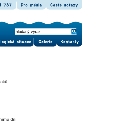
1 737
Pro média
Časté dotazy
logická situace
Gale­rie
Kontak­ty
toků,
šnímu dni