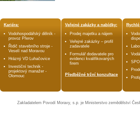
Kariéra:
Veřejné zakázky a nabídky:
Rychlé
Vodohospodářský dělník -
Prodej majetku a nájem
Vodo
provoz Přerov
disp
Veřejné zakázky – profil
Řidič stavebního stroje -
zadavatele
Labo
Veselí nad Moravou
Formulář dodavatele pro
Vodá
Hrázný VD Luhačovice
evidenci kvalifikovaných
SPO
firem
Investiční technik -
Prod
projektový manažer -
Předběžné tržní konzultace
Olomouc
Prot
Zakladatelem Povodí Moravy, s.p. je Ministerstvo zemědělství Čes