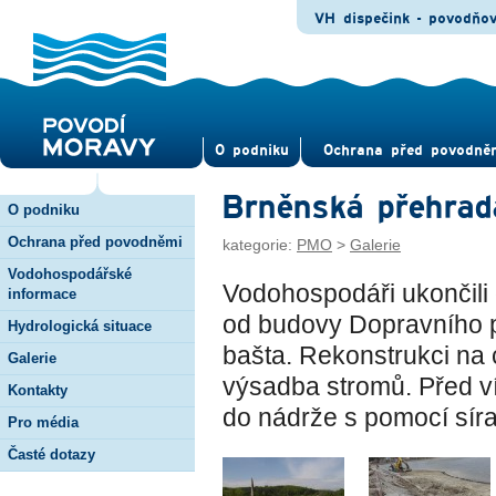
VH dispečink - povodňo
O pod­niku
Ochrana před povod­ně
Brněnská přehrad
O podniku
Ochrana před povodněmi
kategorie:
PMO
>
Galerie
Vodohospodářské
Vodohospodáři ukončili
informace
od budovy Dopravního 
Hydrologická situace
bašta. Rekonstrukci na 
Galerie
výsadba stromů. Před ví
Kontakty
do nádrže s pomocí síra
Pro média
Časté dotazy