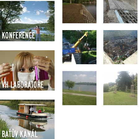
Konference
VH Laboratoře
Baťův kanál