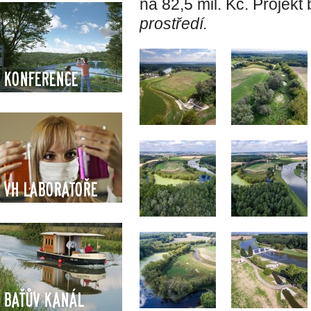
na 82,5 mil. Kč. Projekt
prostředí.
Konference
VH Laboratoře
Baťův kanál