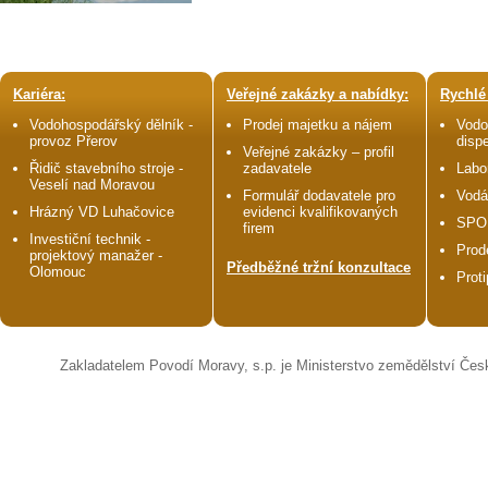
Kariéra:
Veřejné zakázky a nabídky:
Rychlé
Vodohospodářský dělník -
Prodej majetku a nájem
Vodo
provoz Přerov
disp
Veřejné zakázky – profil
Řidič stavebního stroje -
zadavatele
Labo
Veselí nad Moravou
Formulář dodavatele pro
Vodá
Hrázný VD Luhačovice
evidenci kvalifikovaných
SPO
firem
Investiční technik -
Prod
projektový manažer -
Předběžné tržní konzultace
Olomouc
Prot
Zakladatelem Povodí Moravy, s.p. je Ministerstvo zemědělství Čes