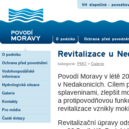
VH dispečink - povodňo
O pod­niku
Ochrana před povod­ně
Revitalizace u Ne
O podniku
Ochrana před povodněmi
kategorie:
PMO
>
Galerie
Vodohospodářské
Povodí Moravy v létě 20
informace
v Nedakonicích. Cílem p
Hydrologická situace
splaveninami, zlepšit mo
Galerie
a protipovodňovou funkc
Kontakty
revitalizace vznikly mok
Pro média
Časté dotazy
Revitalizační úpravy od