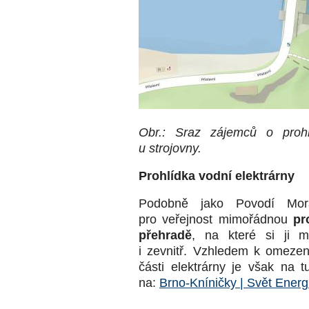
Obr.: Sraz zájemců o proh
u strojovny.
Prohlídka vodní elektrárny
Podobně jako Povodí Mora
pro veřejnost mimořádnou
pr
přehradě
, na které si ji m
i zevnitř. Vzhledem k omeze
části elektrárny je však na 
na:
Brno-Kníničky | Svět Energ