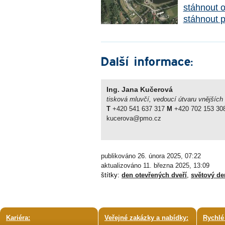
stáhnout o
stáhnout 
Další informace:
Ing. Jana Kučerová
tisková mluvčí, vedoucí útvaru vnějších
T
+420 541 637 317
M
+420 702 153 30
kucerova@pmo.cz
publikováno 26. února 2025, 07:22
aktualizováno 11. března 2025, 13:09
štítky:
den otevřených dveří
,
světový de
Kariéra:
Veřejné zakázky a nabídky:
Rychlé