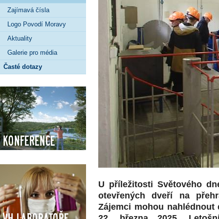
Zajímavá čísla
Logo Povodí Moravy
Aktuality
Galerie pro média
Časté dotazy
Konference
U příležitosti Světového 
otevřených dveří na přeh
Zájemci mohou nahlédnout d
VH Laboratoře
22. března 2025. Letošn