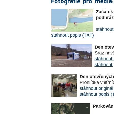
Fotografie pro média:
Začátek 
podhráz
stáhnout
stáhnout popis (TXT)
Den otev
Sraz návš
stáhnout 
stáhnout 
Den otevřených 
Prohlídka vnitřní
stáhnout originá
stáhnout popis (
Parkování