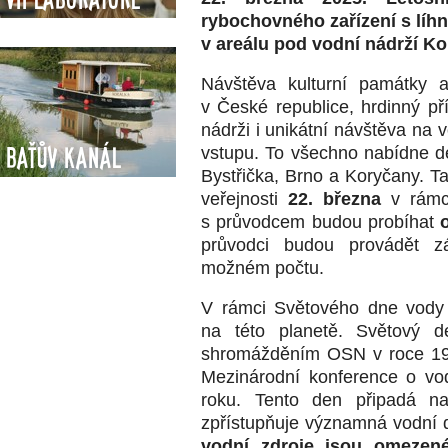
rybochovného zařízení s líh
v areálu pod vodní nádrží Ko
Návštěva kulturní památky a
v České republice, hrdinný p
nádrži i unikátní návštěva na 
vstupu. To všechno nabídne d
Baťův kanál
Bystřička, Brno a Koryčany. Ta
veřejnosti
22. března
v rámci
s průvodcem budou probíhat
o
průvodci budou provádět 
možném počtu.
V rámci Světového dne vody 
na této planetě. Světový 
shromážděním OSN v roce 199
Mezinárodní konference o vod
roku. Tento den připadá n
zpřístupňuje významná vodní dí
vodní zdroje jsou omezené