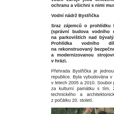
ochranu a všichni s nimi mu
Vodní nádrž Bystřička
Sraz zájemců o prohlídku
(správní budova vodního d
na parkovištích nad býval
Prohlídka vodního d
na rekonstruovaný bezpečnos
a modernizovanou strojovn
v hrázi.
Přehrada Bystřička je jedno
republice. Byla vybudována 
v letech 2005 a 2010. Soubor 
za kulturní památku s tím,
technického a architektonic
z počátku 20. století.