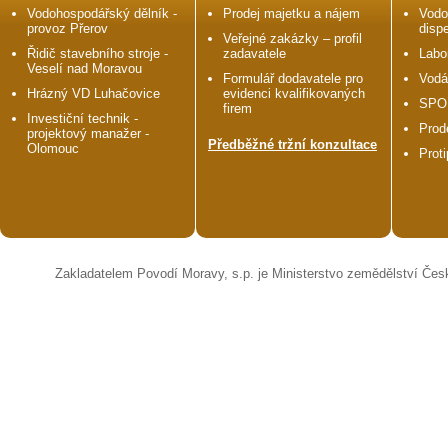
Vodohospodářský dělník -
Prodej majetku a nájem
Vodo
provoz Přerov
disp
Veřejné zakázky – profil
Řidič stavebního stroje -
zadavatele
Labo
Veselí nad Moravou
Formulář dodavatele pro
Vodá
Hrázný VD Luhačovice
evidenci kvalifikovaných
SPO
firem
Investiční technik -
Prod
projektový manažer -
Předběžné tržní konzultace
Olomouc
Prot
Zakladatelem Povodí Moravy, s.p. je Ministerstvo zemědělství Čes