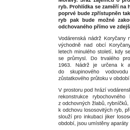
ryb. Prohlídka se zaměří na h
poprvé bude zpřístupněn tak
ryb pak bude možné zakou
odchovaného přímo ve zdejš
Vodárenská nádrž Koryčany n
východně nad obcí Koryčany
letech minulého století, kdy s
se průmysl. Do trvalého pr
1963. Nádrž je určena k a
do skupinového vodovodu K
zůstatkového průtoku v období
V prostoru pod hrází vodáren
rekonstrukce rybochovného 
z odchovných žlabů, rybníčků, 
k odchovu lososovitých ryb, př
slouží pro inkubaci jiker losos
období, jsou umístěny aparáty 