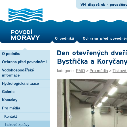
VH dispečink - povodňo
O pod­niku
Ochrana před povod­ně
Den otevřených dveří
O podniku
Bystřička a Koryčan
Ochrana před povodněmi
Vodohospodářské
kategorie:
PMO
>
Pro média
>
Tiskové
informace
Hydrologická situace
Galerie
Kontakty
Pro média
Kontakt
Tiskové zprávy