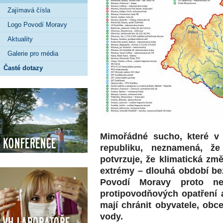
Zajímavá čísla
Logo Povodí Moravy
Aktuality
Galerie pro média
Časté dotazy
Mimořádné sucho, které v
Konference
republiku, neznamená, že
potvrzuje, že klimatická změ
extrémy – dlouhá období bez
Povodí Moravy proto nep
protipovodňových opatření a
mají chránit obyvatele, obc
vody.
VH Laboratoře