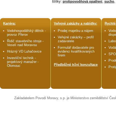
štítky:
protipovodňová opatření
,
sucho
,
Kariéra:
Veřejné zakázky a nabídky:
Rychlé
Vodohospodářský dělník -
Prodej majetku a nájem
Vodo
provoz Přerov
disp
Veřejné zakázky – profil
Řidič stavebního stroje -
zadavatele
Labo
Veselí nad Moravou
Formulář dodavatele pro
Vodá
Hrázný VD Luhačovice
evidenci kvalifikovaných
SPO
firem
Investiční technik -
Prod
projektový manažer -
Předběžné tržní konzultace
Olomouc
Prot
Zakladatelem Povodí Moravy, s.p. je Ministerstvo zemědělství Čes