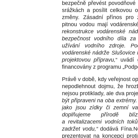
bezpečně převést povodňové pr
srážkách a posílit celkovou 
změny. Zásadní přínos pro 
pitnou vodou mají vodárenské
rekonstrukce vodárenské nád
bezpečnost vodního díla z
užívání vodního zdroje. Po
vodárenské nádrže Slušovice na
projektovou přípravu,
“ uvádí 
financovány z programu „Podp
Právě v době, kdy veřejnost o
nepodlehnout dojmu, že hroz
nejsou protiklady, ale dva proj
být připraveni na oba extrémy
jako jsou zídky či zemní va
doplňujeme přírodě blíz
a revitalizacemi vodních toků
zadržet vodu,“
dodává Fína.Ne
prezentovat na koncepci prot