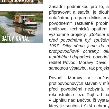
Zásadní podmínkou pro to, a
připravovat a stavět, je dl
dotačnímu programu Ministers
povodněmi“ (aktuálně probí
realizovat technická opatřen
významné projekty. „
Dotační 
Baťův kanál
před povodněmi byl spuštěn
1997. Díky němu jsme do ro
protipovodňové ochrany, d
v průběhu i dopadech povodní
ředitel Povodí Moravy David
samotnou výstavbu, tak projekt
Povodí Moravy v současno
protipovodňových staveb v mís
před povodněmi nezbytná. Me
rekonstrukce jezu Rajhrad na
v Lipníku nad Bečvou či výsta
který je součástí širší ochran