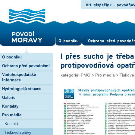
VH dispečink - povodňo
O pod­niku
Ochrana před povod­ně
I přes sucho je třeba
O podniku
protipovodňová opatř
Ochrana před povodněmi
Vodohospodářské
kategorie:
PMO
>
Pro média
>
Tiskové
informace
Hydrologická situace
Galerie
Kontakty
Pro média
Kontakt
Tiskové zprávy