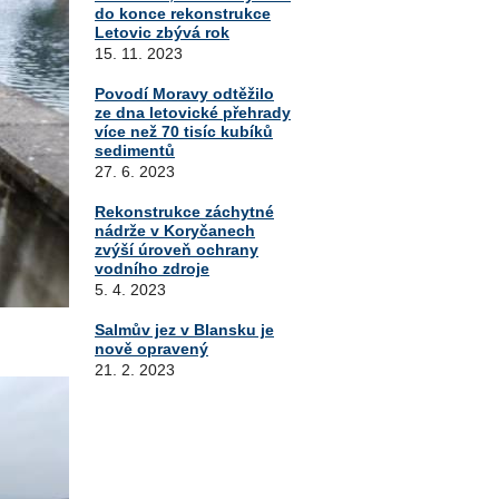
do konce rekonstrukce
Letovic zbývá rok
15. 11. 2023
Povodí Moravy odtěžilo
ze dna letovické přehrady
více než 70 tisíc kubíků
sedimentů
27. 6. 2023
Rekonstrukce záchytné
nádrže v Koryčanech
zvýší úroveň ochrany
vodního zdroje
5. 4. 2023
Salmův jez v Blansku je
nově opravený
21. 2. 2023