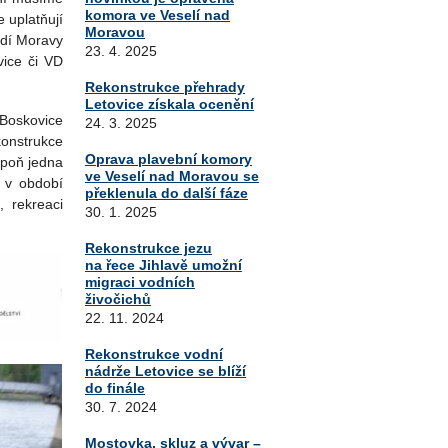
komora ve Veselí nad
e uplatňují
Moravou
odí Moravy
23. 4. 2025
ice či VD
Rekonstrukce přehrady
Letovice získala ocenění
Boskovice
24. 3. 2025
konstrukce
Oprava plavební komory
spoň jedna
ve Veselí nad Moravou se
ě v období
překlenula do další fáze
, rekreaci
30. 1. 2025
Rekonstrukce jezu
na řece Jihlavě umožní
migraci vodních
živočichů
22. 11. 2024
Rekonstrukce vodní
nádrže Letovice se blíží
do finále
30. 7. 2024
Mostovka, skluz a vývar –