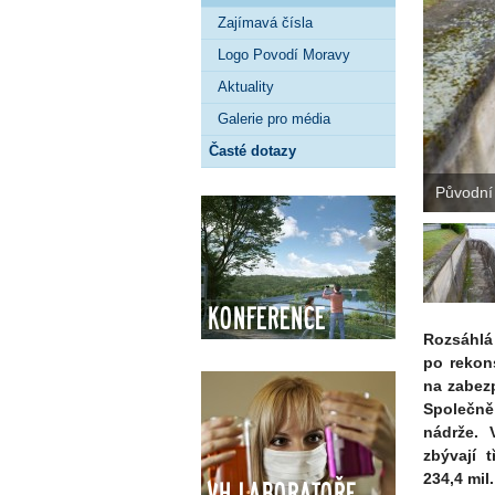
Zajímavá čísla
Logo Povodí Moravy
Aktuality
Galerie pro média
Časté dotazy
Původní 
Konference
Rozsáhl
po rekon
na zabez
Společn
nádrže. 
zbývají 
234,4 mil.
VH Laboratoře