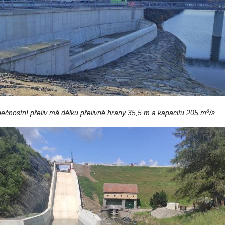
3
ečnostní přeliv má délku přelivné hrany 35,5 m a kapacitu 205 m
/s.