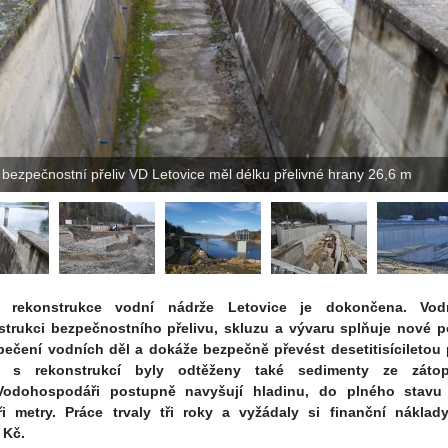
bezpečnostní přeliv VD Letovice měl délku přelivné hrany 26,6 m
á rekonstrukce vodní nádrže Letovice je dokončena. Vod
strukci bezpečnostního přelivu, skluzu a vývaru splňuje nové 
pečení vodních děl a dokáže bezpečně převést desetitisíciletou
ě s rekonstrukcí byly odtěženy také sedimenty ze záto
Vodohospodáři postupně navyšují hladinu, do plného stavu 
tři metry. Práce trvaly tři roky a vyžádaly si finanční náklad
 Kč.