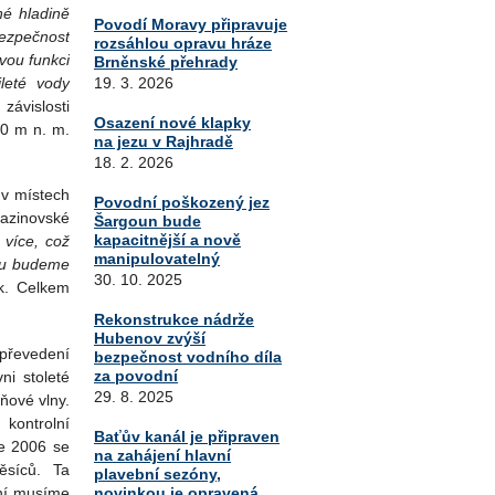
né hladině
Povodí Moravy připravuje
bezpečnost
rozsáhlou opravu hráze
vou funkci
Brněnské přehrady
19. 3. 2026
ileté vody
vislosti
Osazení nové klapky
10 m n. m.
na jezu v Rajhradě
18. 2. 2026
 v místech
Povodní poškozený jez
Lazinovské
Šargoun bude
kapacitnější a nově
 více, což
manipulovatelný
rou budeme
30. 10. 2025
ák. Celkem
Rekonstrukce nádrže
Hubenov zvýší
 převedení
bezpečnost vodního díla
za povodní
ni stoleté
29. 8. 2025
ňové vlny.
kontrolní
Baťův kanál je připraven
ce 2006 se
na zahájení hlavní
ěsíců. Ta
plavební sezóny,
novinkou je opravená
ní musíme