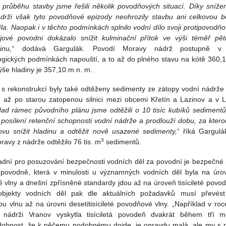
 průběhu stavby jsme řešili několik povodňových situací. Díky sníže
drži však tyto povodňové epizody neohrozily stavbu ani celkovou 
la. Naopak i v těchto podmínkách splnilo vodní dílo svoji protipovodňo
ijové povodni dokázalo snížit kulminační přítok ve výši téměř pět
vinu,“
dodává Gargulák. Povodí Moravy nádrž postupně v zá
ogických podmínkách napouští, a to až do plného stavu na kótě 360,
ýše hladiny je 357,10 m n. m.
s rekonstrukcí byly také odtěženy sedimenty ze zátopy vodní nádrže
u až po starou zatopenou silnici mezi obcemi Křetín a Lazinov a v 
ad rámec původního plánu jsme odtěžili o 10 tisíc kubíků sedimentů
k posílení retenční schopnosti vodní nádrže a prodlouží dobu, za kte
vu snížit hladinu a odtěžit nově usazené sedimenty,
“ říká Gargul
3
avy z nádrže odtěžilo 76 tis. m
sedimentů.
adní pro posuzování bezpečnosti vodních děl za povodní je bezpečné
povodně, která v minulosti u významných vodních děl byla na úrov
 vlny a dnešní zpřísněné standardy jdou až na úroveň tisícileté povod
objekty vodních děl pak dle aktuálních požadavků musí převést 
u vlnu až na úrovni desetitisícileté povodňové vlny. „Například v ro
 nádrži Vranov vyskytla tisíciletá povodeň dvakrát během tří m
obnost, že k něčemu podobnému dojde, je opravdu malá, ale my s 