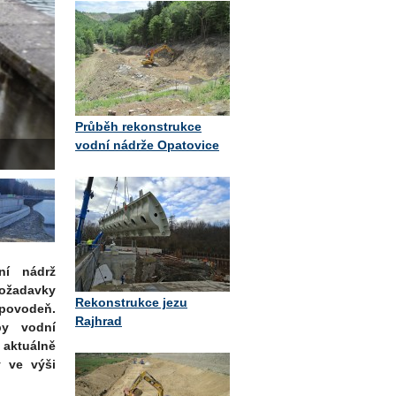
Průběh rekonstrukce
vodní nádrže Opatovice
ní nádrž
požadavky
Rekonstrukce jezu
 povodeň.
Rajhrad
py vodní
aktuálně
y ve výši