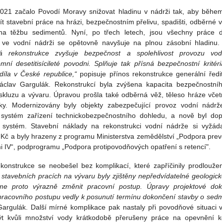
021 začalo Povodí Moravy snižovat hladinu v nádrži tak, aby běhe
t stavební práce na hrázi, bezpečnostním přelivu, spadišti, odběrné v
na těžbu sedimentů. Nyní, po třech letech, jsou všechny práce 
 ve vodní nádrži se opětovně navyšuje na plnou zásobní hladinu.
á rekonstrukce zvyšuje bezpečnost a spolehlivost provozu vod
émní desetitisícileté povodni. Splňuje tak přísná bezpečnostní kritér
díla v České republice,“
popisuje přínos rekonstrukce generální ředi
clav Gargulák. Rekonstrukcí byla zvýšena kapacita bezpečnostního
 skluzu a vývaru. Úpravou prošla také odběrná věž, těleso hráze vče
y. Modernizovány byly objekty zabezpečující provoz vodní nádrže
 systém zařízení technickobezpečnostního dohledu, a nově byl dop
systém. Stavební náklady na rekonstrukci vodní nádrže si vyžáda
. Kč a byly hrazeny z programu Ministerstva zemědělství „Podpora pre
 IV“, podprogramu „Podpora protipovodňových opatření s retencí".
konstrukce se neobešel bez komplikací, které zapříčinily prodlouže
i stavebních pracích na vývaru byly zjištěny nepředvídatelné geologic
sme proto výrazně změnit pracovní postup. Úpravy projektové do
racovního postupu vedly k posunutí termínu dokončení stavby o sed
Gargulák. Další mírné komplikace pak nastaly při povodňové situaci v
t kvůli množství vody krátkodobě přerušeny práce na opevnění k