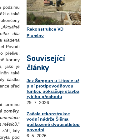
m podzimu
ěži a také
dokončeny
 „
Aktuálně
Rekonstrukce VD
ního díla
Plumlov
ia kladená
tel Povodí
 přelivu,
Související
tně koruny
články
, jako je
lněn také
ly částku
Jez Šargoun u Litovle už
plní protipovodňovou
vence před
funkci, pokračuje stavba
rybího přechodu
29. 7. 2026
ní termínu
ké poměry.
Začala rekonstrukce
kumentace
vodní nádrže Šišma
m měsíců
,“
poškozené dvousetletou
povodní
 září, kdy
6. 5. 2026
oryta pod