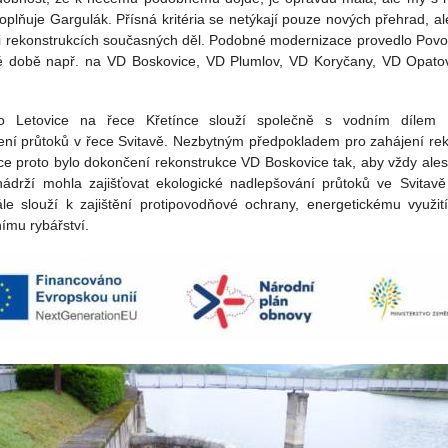
doplňuje Gargulák. Přísná kritéria se netýkají pouze nových přehrad, al
ři rekonstrukcích současných děl. Podobné modernizace provedlo Pov
 době např. na VD Boskovice, VD Plumlov, VD Koryčany, VD Opatov
lo Letovice na řece Křetínce slouží společně s vodním dílem 
ení průtoků v řece Svitavě. Nezbytným předpokladem pro zahájení re
ce proto bylo dokončení rekonstrukce VD Boskovice tak, aby vždy ale
nádrží mohla zajišťovat ekologické nadlepšování průtoků ve Svitav
le slouží k zajištění protipovodňové ochrany, energetickému využití
ímu rybářství.