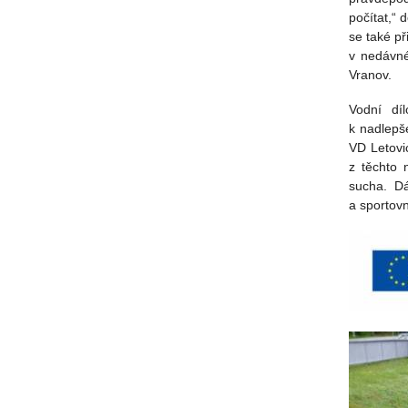
počítat,“ 
se také p
v nedávné
Vranov.
Vodní dí
k nadlepš
VD Letovi
z těchto 
sucha. Dá
a sportovn