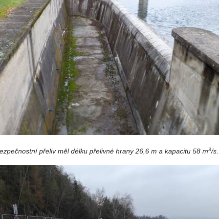
3
ezpečnostní přeliv měl délku přelivné hrany 26,6 m a kapacitu 58 m
/s.