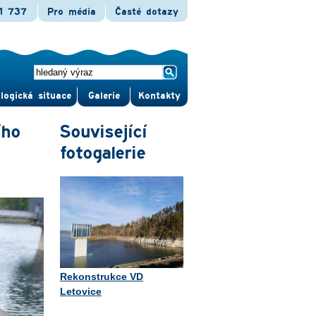
1 737
Pro média
Časté dotazy
logická situace
Gale­rie
Kontak­ty
ího
Související
fotogalerie
Rekonstrukce VD
Letovice