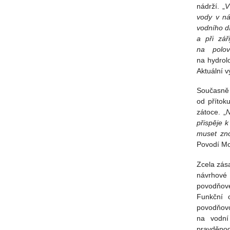
nádrží. „
V
vody v ná
vodního dí
a při zář
na polo
na hydrol
Aktuální v
Současně 
od přítok
zátoce. „
N
přispěje 
muset zno
Povodí Mor
Zcela zás
návrhové 
povodňové
Funkční 
povodňovo
na vodní
pravděpod