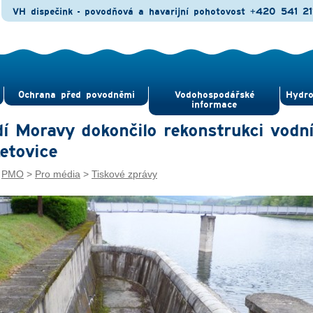
VH dispečink - povodňová a havarijní pohotovost
+420 541 21
Ochrana před povod­němi
Vodohospodářské
Hydro
informace
í Moravy dokončilo rekonstrukci vodn
Letovice
:
PMO
>
Pro média
>
Tiskové zprávy