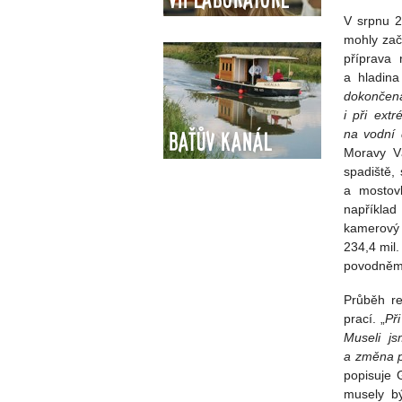
V srpnu 2
mohly začí
příprava 
a hladina
dokončen
i při extr
na vodní 
Baťův kanál
Moravy Vá
spadiště,
a mostovk
například
kamerový 
234,4 mil
povodněmi
Průběh re
prací. „
Př
Museli j
a změna p
popisuje 
musely bý