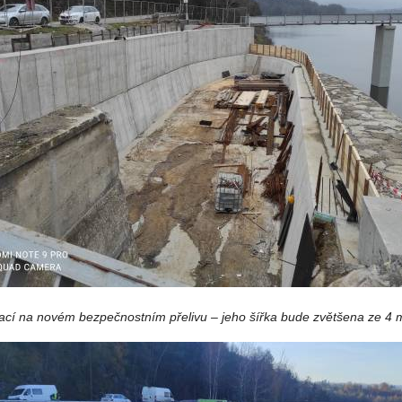
ací na novém bezpečnostním přelivu – jeho šířka bude zvětšena ze 4 