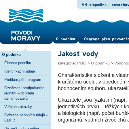
VH dispečink - povodňo
O pod­niku
Ochrana před povod­ně
Jakost vody
O podniku
Činnost podniku
kategorie:
PMO
>
O podniku
>
Vodohos
Identifikační údaje
Charakteristika složení a vlastn
Protikorupční program
k určitému účelu; v obedcném s
hodnocením souboru ukazatelů 
Oznámení protiprávního
jednání – ochrana
oznamovatelů
Ukazatele jsou fyzikální (např.
jednotlivých prvků – těžkých k
Veřejné zakázky
a biologické (např. počet buně
Ochrana osobních údajů –
organizmů, vodních živočichů 
GDPR
Dozorčí rada a výbor