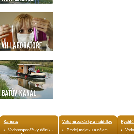
VH Laboratoře
Baťův kanál
Kariéra:
Veřejné zakázky a nabídky:
Rychlé
Vodohospodářský dělník -
Prodej majetku a nájem
Vodo