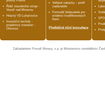
provoz Přerov
disp
Veřejné zakázky – profil
Řidič stavebního stroje -
zadavatele
Labo
Veselí nad Moravou
Formulář dodavatele pro
Vodá
Hrázný VD Luhačovice
evidenci kvalifikovaných
SPO
firem
Investiční technik -
Prod
projektový manažer -
Předběžné tržní konzultace
Olomouc
Prot
Zakladatelem Povodí Moravy, s.p. je Ministerstvo zemědělství Čes