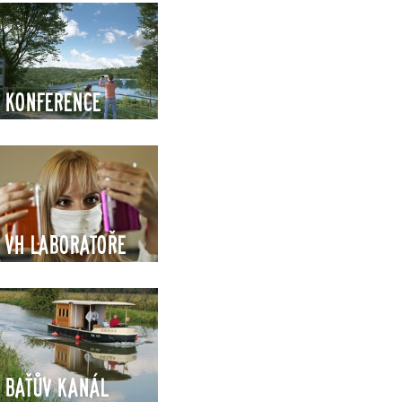
Konference
VH Laboratoře
Baťův kanál