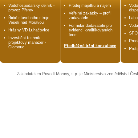
Vodohospodářský dělník -
Prodej majetku a nájem
Vodo
provoz Přerov
disp
Veřejné zakázky – profil
Řidič stavebního stroje -
zadavatele
Labo
Veselí nad Moravou
Formulář dodavatele pro
Vodá
Hrázný VD Luhačovice
evidenci kvalifikovaných
SPO
firem
Investiční technik -
Prod
projektový manažer -
Předběžné tržní konzultace
Olomouc
Prot
Zakladatelem Povodí Moravy, s.p. je Ministerstvo zemědělství Čes