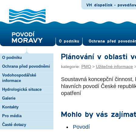
VH dispečink - povodňo
O pod­niku
Ochrana před povod­ně
Plánování v oblasti v
O podniku
Ochrana před povodněmi
kategorie:
PMO
>
Užitečné informace
Vodohospodářské
Soustavná koncepční činnost, k
informace
hlavních povodí České republik
Hydrologická situace
opatření
Galerie
Kontakty
Mohlo by vás zajímat
Pro média
Časté dotazy
Povodí