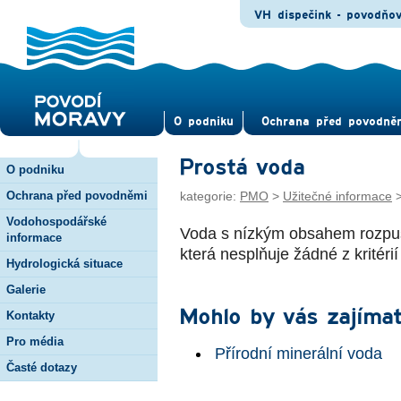
VH dispečink - povodňo
O pod­niku
Ochrana před povod­ně
Prostá voda
O podniku
Ochrana před povodněmi
kategorie:
PMO
>
Užitečné informace
Vodohospodářské
Voda s nízkým obsahem rozpuš
informace
která nesplňuje žádné z kritéri
Hydrologická situace
Galerie
Mohlo by vás zajímat
Kontakty
Pro média
Přírodní minerální voda
Časté dotazy