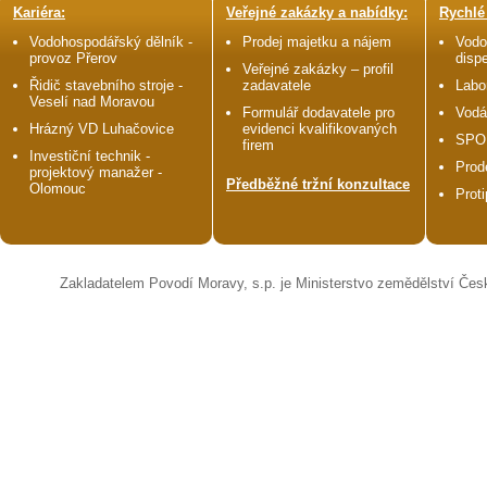
Kariéra:
Veřejné zakázky a nabídky:
Rychlé
Vodohospodářský dělník -
Prodej majetku a nájem
Vodo
provoz Přerov
disp
Veřejné zakázky – profil
Řidič stavebního stroje -
zadavatele
Labo
Veselí nad Moravou
Formulář dodavatele pro
Vodá
Hrázný VD Luhačovice
evidenci kvalifikovaných
SPO
firem
Investiční technik -
Prod
projektový manažer -
Předběžné tržní konzultace
Olomouc
Prot
Zakladatelem Povodí Moravy, s.p. je Ministerstvo zemědělství Čes