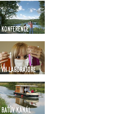
Konference
VH Laboratoře
Baťův kanál