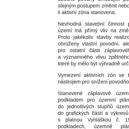
stejným postupem změnit nebo z
li aktivní zóna stanovena.
Nevhodná stavební činnost 
území má přímý vliv na změ
Proto jakékoliv stavby reali
ohroženy vlastní povodní, a
pro ostatní části záplavo
a významného vlivu zpětného
které by mělo být výhradně ur
Vymezení aktivních zón se t
nástrojem pro snížení povodňo
Stanovené záplavové územ
podkladem pro územní plá
do jednotlivých stupňů úze
do grafických částí a výkresů 
s platnou Vyhláškou č. 1
podkladech, územně plá