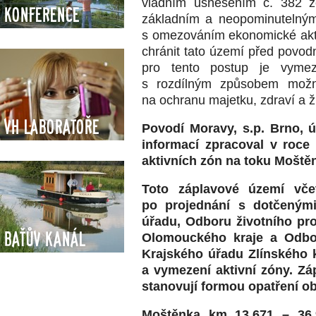
vládním usnesením č. 382 z
Konference
základním a neopominutelným
s omezováním ekonomické akti
chránit tato území před povo
pro tento postup je vymez
s rozdílným způsobem možn
na ochranu majetku, zdraví a ž
VH Laboratoře
Povodí Moravy, s.p. Brno, ú
informací zpracoval v roce
aktivních zón na toku Moště
Toto záplavové území vče
po projednání s dotčeným
úřadu, Odboru životního pro
Baťův kanál
Olomouckého kraje a Odbor
Krajského úřadu Zlínského 
a vymezení aktivní zóny. Zá
stanovují formou opatření o
Moštěnka km 13,671 – 36,