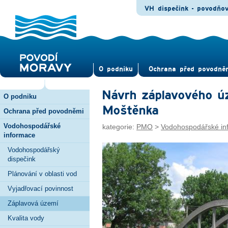
VH dispečink - povodňo
O pod­niku
Ochrana před povod­ně
Návrh záplavového úz
O podniku
Moštěnka
Ochrana před povodněmi
Vodohospodářské
kategorie:
PMO
>
Vodohospodářské in
informace
Vodohospodářský
dispečink
Plánování v oblasti vod
Vyjadřovací povinnost
Záplavová území
Kvalita vody