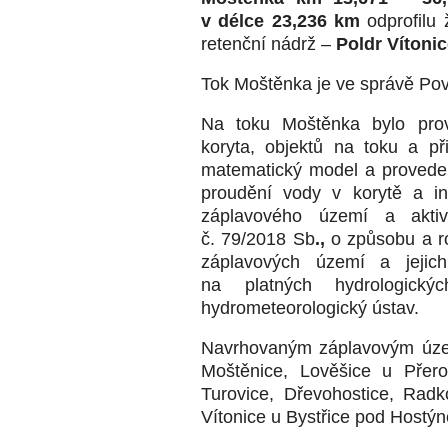
v délce 23,236 km
odprofilu
retenční nádrž –
Poldr Vítonic
Tok Moštěnka je ve správě Pov
Na toku Moštěnka bylo pro
koryta, objektů na toku a př
matematický model a provede
proudění vody v korytě a in
záplavového území a akti
č. 79/2018 Sb
.,
o způsobu a r
záplavových území a jejic
na platných hydrologický
hydrometeorologický ústav.
Navrhovaným záplavovým územ
Moštěnice, Lověšice u Přero
Turovice, Dřevohostice, Radk
Vítonice u Bystřice pod Hostý