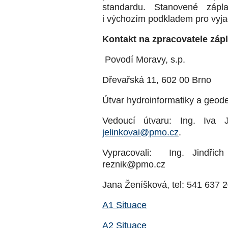
standardu. Stanovené zápl
i výchozím podkladem pro vyja
Kontakt na zpracovatele záp
Povodí Moravy, s.p.
Dřevařská 11, 602 00 Brno
Útvar hydroinformatiky a geode
Vedoucí útvaru: Ing. Iva J
jelinkovai@pmo.cz
.
Vypracovali: Ing. Jindřic
reznik@pmo.cz
Jana Ženíšková, tel: 541 637 2
A1 Situace
A2 Situace