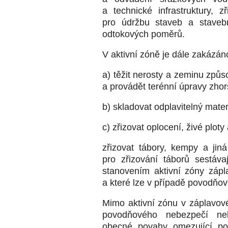
a technické infrastruktury, z
pro údržbu staveb a staveb
odtokových poměrů.
V aktivní zóně je dále zakázán
a) těžit nerosty a zeminu způ
a provádět terénní úpravy zhor
b) skladovat odplavitelný mater
c) zřizovat oplocení, živé plot
zřizovat tábory, kempy a jiná
pro zřizování táborů sestáva
stanovením aktivní zóny záp
a které lze v případě povodňo
Mimo aktivní zónu v záplavov
povodňového nebezpečí ne
obecné povahy omezující p