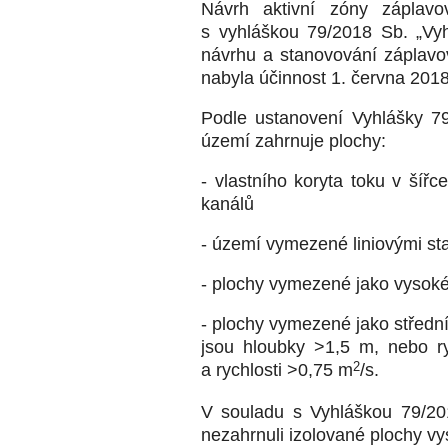
Návrh aktivní zóny záplav
s vyhláškou 79/2018 Sb. „Vy
návrhu a stanovování záplavo
nabyla účinnost 1. června 2018
Podle ustanovení Vyhlášky 7
území zahrnuje plochy:
- vlastního koryta toku v šířc
kanálů
- území vymezené liniovými s
- plochy vymezené jako vysok
- plochy vymezené jako středn
jsou hloubky >1,5 m, nebo r
a rychlosti >0,75 m
2
/s.
V souladu s Vyhláškou 79/20
nezahrnuli izolované plochy v