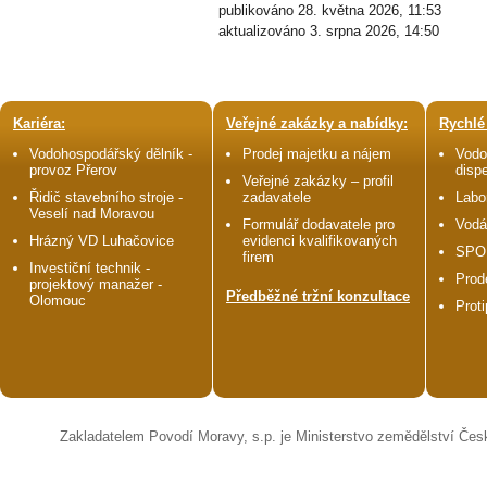
publikováno 28. května 2026, 11:53
aktualizováno 3. srpna 2026, 14:50
Kariéra:
Veřejné zakázky a nabídky:
Rychlé
Vodohospodářský dělník -
Prodej majetku a nájem
Vodo
provoz Přerov
disp
Veřejné zakázky – profil
Řidič stavebního stroje -
zadavatele
Labo
Veselí nad Moravou
Formulář dodavatele pro
Vodá
Hrázný VD Luhačovice
evidenci kvalifikovaných
SPO
firem
Investiční technik -
Prod
projektový manažer -
Předběžné tržní konzultace
Olomouc
Prot
Zakladatelem Povodí Moravy, s.p. je Ministerstvo zemědělství Čes