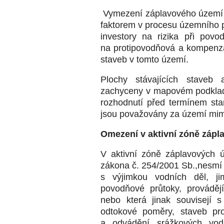
Vymezení záplavového území 
faktorem v procesu územního p
investory na rizika při povo
na protipovodňová a kompenza
staveb v tomto území.
Plochy stávajících staveb
zachyceny v mapovém podklad
rozhodnutí před termínem sta
jsou považovány za území mim
Omezení v aktivní zóně zápl
V aktivní zóně záplavových 
zákona č. 254/2001 Sb.,nesmí 
s výjimkou vodních děl, ji
povodňové průtoky, prováděj
nebo která jinak souvisejí 
odtokové poměry, staveb pr
a odvádění srážkových vod