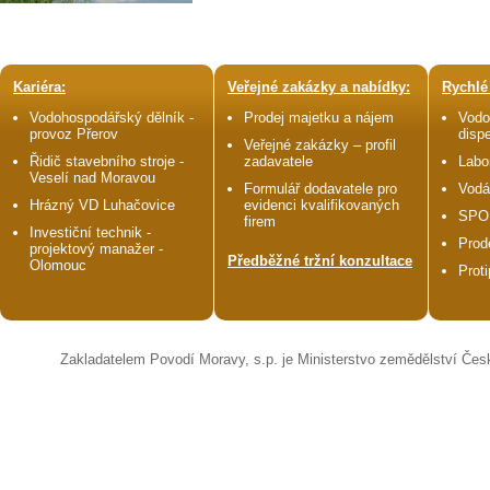
Kariéra:
Veřejné zakázky a nabídky:
Rychlé
Vodohospodářský dělník -
Prodej majetku a nájem
Vodo
provoz Přerov
disp
Veřejné zakázky – profil
Řidič stavebního stroje -
zadavatele
Labo
Veselí nad Moravou
Formulář dodavatele pro
Vodá
Hrázný VD Luhačovice
evidenci kvalifikovaných
SPO
firem
Investiční technik -
Prod
projektový manažer -
Předběžné tržní konzultace
Olomouc
Prot
Zakladatelem Povodí Moravy, s.p. je Ministerstvo zemědělství Čes