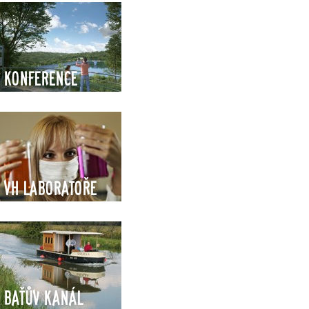
Konference
VH Laboratoře
Baťův kanál