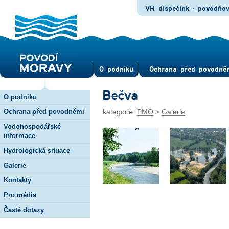
VH dispečink - povodňo
O pod­niku
Ochrana před povod­ně
Bečva
O podniku
Ochrana před povodněmi
kategorie:
PMO
>
Galerie
Vodohospodářské
informace
Hydrologická situace
Galerie
Kontakty
Pro média
Časté dotazy