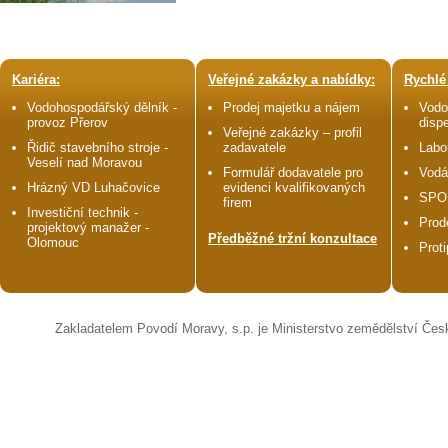
Kariéra:
Veřejné zakázky a nabídky:
Rychlé
Vodohospodářský dělník -
Prodej majetku a nájem
Vodo
provoz Přerov
disp
Veřejné zakázky – profil
Řidič stavebního stroje -
zadavatele
Labo
Veselí nad Moravou
Formulář dodavatele pro
Vodá
Hrázný VD Luhačovice
evidenci kvalifikovaných
SPO
firem
Investiční technik -
Prod
projektový manažer -
Předběžné tržní konzultace
Olomouc
Prot
Zakladatelem Povodí Moravy, s.p. je Ministerstvo zemědělství Čes