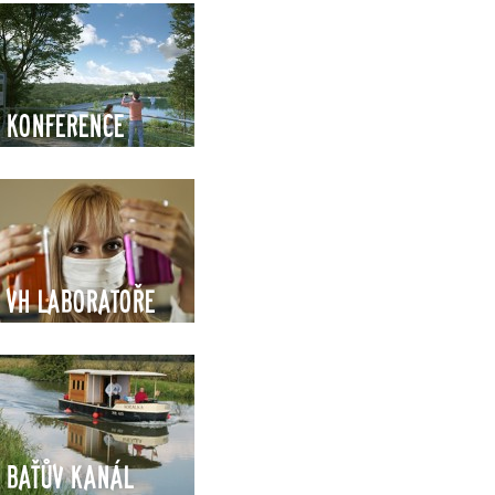
Konference
VH Laboratoře
Baťův kanál