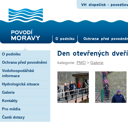
VH dispečink - povodňo
O pod­niku
Ochrana před povod­ně
Den otevřených dveří
O podniku
Ochrana před povodněmi
kategorie:
PMO
>
Galerie
Vodohospodářské
informace
Hydrologická situace
Galerie
Kontakty
Pro média
Časté dotazy