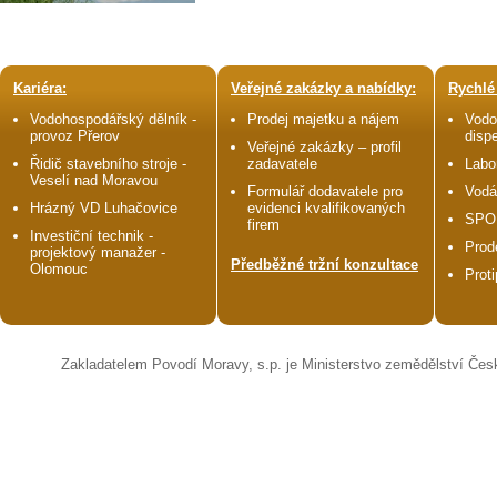
Kariéra:
Veřejné zakázky a nabídky:
Rychlé
Vodohospodářský dělník -
Prodej majetku a nájem
Vodo
provoz Přerov
disp
Veřejné zakázky – profil
Řidič stavebního stroje -
zadavatele
Labo
Veselí nad Moravou
Formulář dodavatele pro
Vodá
Hrázný VD Luhačovice
evidenci kvalifikovaných
SPO
firem
Investiční technik -
Prod
projektový manažer -
Předběžné tržní konzultace
Olomouc
Prot
Zakladatelem Povodí Moravy, s.p. je Ministerstvo zemědělství Čes