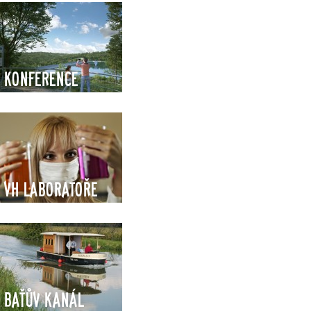
Konference
VH Laboratoře
Baťův kanál