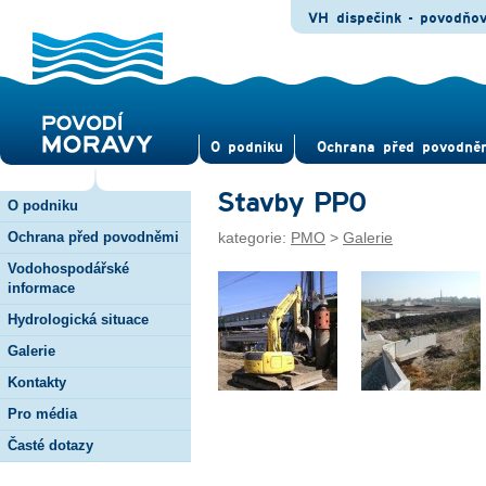
VH dispečink - povodňo
O pod­niku
Ochrana před povod­ně
Stavby PPO
O podniku
Ochrana před povodněmi
kategorie:
PMO
>
Galerie
Vodohospodářské
informace
Hydrologická situace
Galerie
Kontakty
Pro média
Časté dotazy