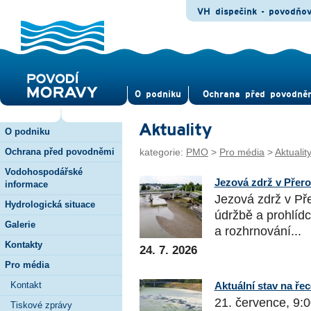
VH dispečink - povodňo
O pod­niku
Ochrana před povod­ně
Aktuality
O podniku
Ochrana před povodněmi
kategorie:
PMO
>
Pro média
>
Aktualit
Vodohospodářské
Jezová zdrž v Přero
informace
Jezová zdrž v Pře
Hydrologická situace
údržbě a prohlíd
Galerie
a rozhrnování...
Kontakty
24. 7. 2026
Pro média
Kontakt
Aktuální stav na řece
21. července, 9:0
Tiskové zprávy