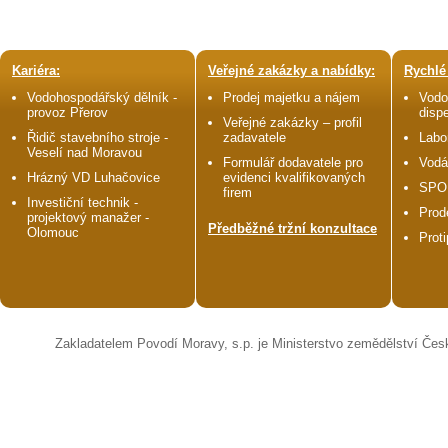
Kariéra:
Veřejné zakázky a nabídky:
Rychlé
Vodohospodářský dělník -
Prodej majetku a nájem
Vodo
provoz Přerov
disp
Veřejné zakázky – profil
Řidič stavebního stroje -
zadavatele
Labo
Veselí nad Moravou
Formulář dodavatele pro
Vodá
Hrázný VD Luhačovice
evidenci kvalifikovaných
SPO
firem
Investiční technik -
Prod
projektový manažer -
Předběžné tržní konzultace
Olomouc
Prot
Zakladatelem Povodí Moravy, s.p. je Ministerstvo zemědělství Čes