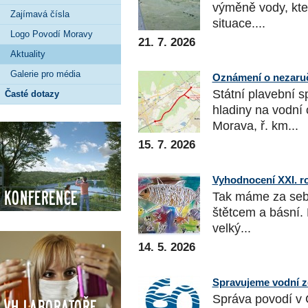
výměně vody, kter
Zajímavá čísla
situace....
Logo Povodí Moravy
21. 7. 2026
Aktuality
Galerie pro média
Oznámení o nezaruč
Státní plavební 
Časté dotazy
hladiny na vodní 
Morava, ř. km...
15. 7. 2026
Vyhodnocení XXI. 
Konference
Tak máme za sebo
štětcem a básní. 
velký...
14. 5. 2026
Spravujeme vodní zdr
Správa povodí v Č
VH Laboratoře