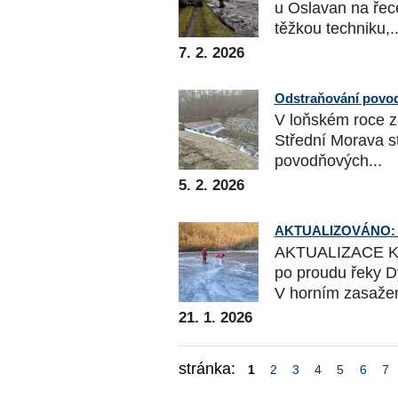
u Oslavan na řece
těžkou techniku,..
7. 2. 2026
Odstraňování povod
V loňském roce z
Střední Morava s
povodňových...
5. 2. 2026
AKTUALIZOVÁNO: Ha
AKTUALIZACE K 2
po proudu řeky D
V horním zasaže
21. 1. 2026
stránka:
1
2
3
4
5
6
7