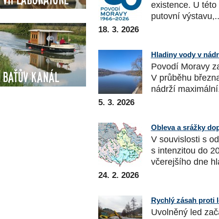
existence. U této 
putovní výstavu,..
18. 3. 2026
Hladiny vody v nád
Povodí Moravy za
Baťův kanál
V průběhu března
nádrží maximální.
5. 3. 2026
Obleva a srážky dop
V souvislosti s 
s intenzitou do 
včerejšího dne hla
24. 2. 2026
Rychlý zásah proti
Uvolněný led zača