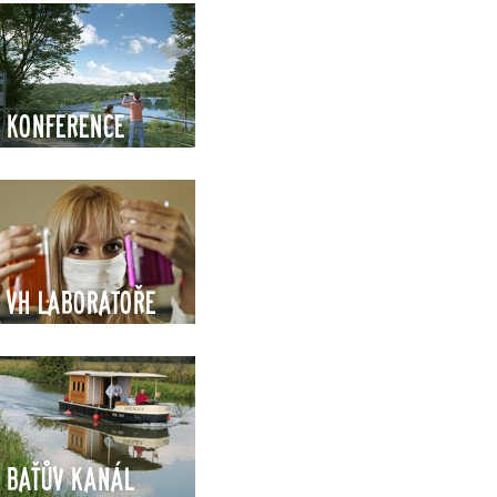
Konference
VH Laboratoře
Baťův kanál