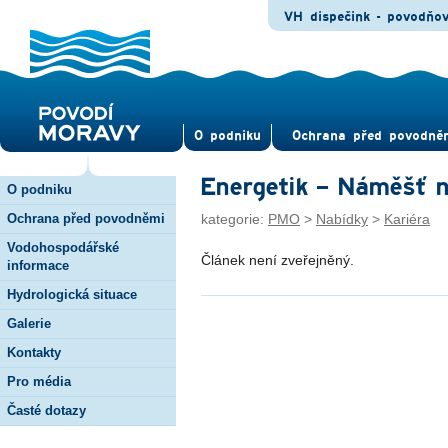
VH dispečink - povodňo
O pod­niku
Ochrana před povod­ně
Energetik – Náměšť 
O podniku
Ochrana před povodněmi
kategorie:
PMO
>
Nabídky
>
Kariéra
Vodohospodářské
Článek není zveřejněný.
informace
Hydrologická situace
Galerie
Kontakty
Pro média
Časté dotazy