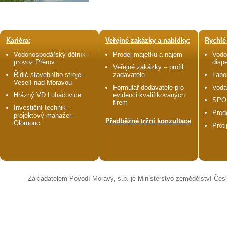
Kariéra:
Veřejné zakázky a nabídky:
Rychlé
Vodohospodářský dělník -
Prodej majetku a nájem
Vodo
provoz Přerov
disp
Veřejné zakázky – profil
Řidič stavebního stroje -
zadavatele
Labo
Veselí nad Moravou
Formulář dodavatele pro
Vodá
Hrázný VD Luhačovice
evidenci kvalifikovaných
SPO
firem
Investiční technik -
Prod
projektový manažer -
Předběžné tržní konzultace
Olomouc
Prot
Zakladatelem Povodí Moravy, s.p. je Ministerstvo zemědělství Čes