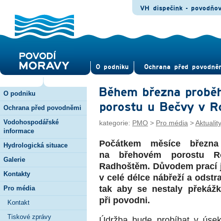
VH dispečink - povodňo
O pod­niku
Ochrana před povod­ně
Během března probě
O podniku
porostu u Bečvy v R
Ochrana před povodněmi
Vodohospodářské
kategorie:
PMO
>
Pro média
>
Aktualit
informace
Počátkem měsíce března
Hydrologická situace
na břehovém porostu R
Galerie
Radhoštěm. Důvodem prací je
Kontakty
v celé délce nábřeží a odstr
tak aby se nestaly překáž
Pro média
při povodni.
Kontakt
Tiskové zprávy
Údržba bude probíhat v úsek