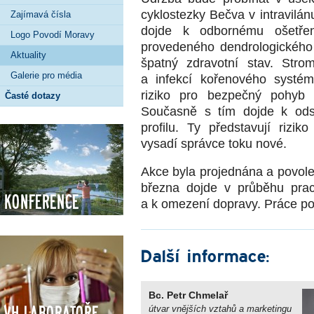
cyklostezky Bečva v intravil
Zajímavá čísla
dojde k odbornému ošetře
Logo Povodí Moravy
provedeného dendrologického 
Aktuality
špatný zdravotní stav. Str
Galerie pro média
a infekcí kořenového systém
riziko pro bezpečný pohyb 
Časté dotazy
Současně s tím dojde k odst
profilu. Ty představují riz
vysadí správce toku nové.
Akce byla projednána a povo
března dojde v průběhu prac
Konference
a k omezení dopravy. Práce pot
Další informace:
Bc. Petr Chmelař
VH Laboratoře
útvar vnějších vztahů a marketingu