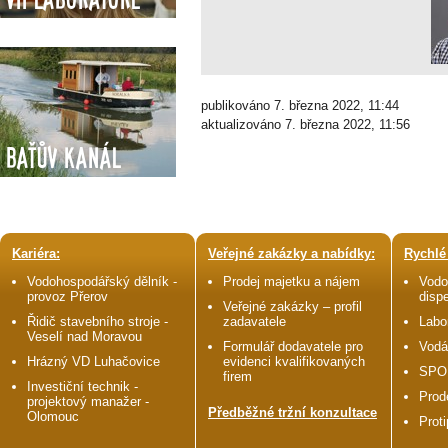
publikováno 7. března 2022, 11:44
aktualizováno 7. března 2022, 11:56
Baťův kanál
Kariéra:
Veřejné zakázky a nabídky:
Rychlé
Vodohospodářský dělník -
Prodej majetku a nájem
Vodo
provoz Přerov
disp
Veřejné zakázky – profil
Řidič stavebního stroje -
zadavatele
Labo
Veselí nad Moravou
Formulář dodavatele pro
Vodá
Hrázný VD Luhačovice
evidenci kvalifikovaných
SPO
firem
Investiční technik -
Prod
projektový manažer -
Předběžné tržní konzultace
Olomouc
Prot