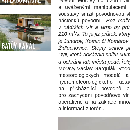
Povodí Moravy na území Jih
a uváženými manipulacemi n
soustavy snížit povodňovou v
následků povodní. „
Bez možn
v nádržích Vír a Brno by prů
210 m
3
/s. To je již průtok, kt
je Jundrov, Komín či Komárov a
Baťův kanál
Židlochovice. Stejný účinek 
Dyji, která dokázala snížit kul
a ochránit tak města podél řek
Moravy Václav Gargulák. Vodo
meteorologických modelů 
hydrometeorologického úst
na přicházející povodně a
pro zachycení povodňové vln
operativně a na základě množ
a informací z terénu.