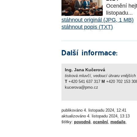
Ocenění hej
listopadu...
stáhnout originál (JPG, 1 MB)
stáhnout popis (TXT)
Další informace:
Ing. Jana Kučerová
tisková mluvčí, vedoucí útvaru vnějších
T
+420 541 637 317
M
+420 702 153 30
kucerova@pmo.cz
publikováno 4. listopadu 2024, 12:41
aktualizováno 4. listopadu 2024, 13:13
štítky:
povodně
,
ocenění
,
medaile
,