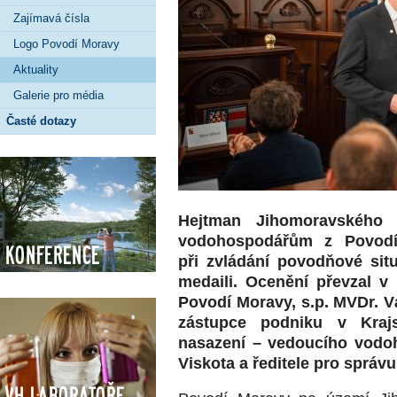
Zajímavá čísla
Logo Povodí Moravy
Aktuality
Galerie pro média
Časté dotazy
Hejtman Jihomoravského 
vodohospodářům z Povodí 
Konference
při zvládání povodňové situ
medaili. Ocenění převzal v 
Povodí Moravy, s.p. MVDr. V
zástupce podniku v Kraj
nasazení – vedoucího vodo
Viskota a ředitele pro správ
VH Laboratoře