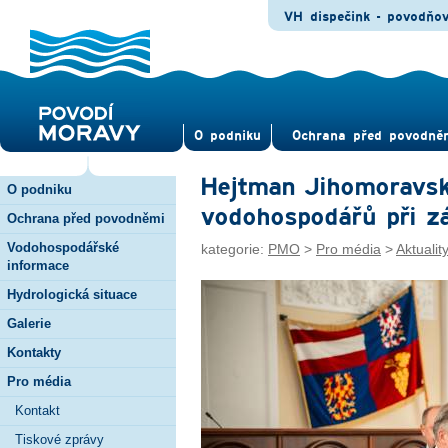
VH dispečink - povodňo
O pod­niku
Ochrana před povod­ně
Hejtman Jihomoravské
O podniku
vodohospodářů při zá
Ochrana před povodněmi
Vodohospodářské
kategorie:
PMO
>
Pro média
>
Aktualit
informace
Hydrologická situace
Galerie
Kontakty
Pro média
Kontakt
Tiskové zprávy