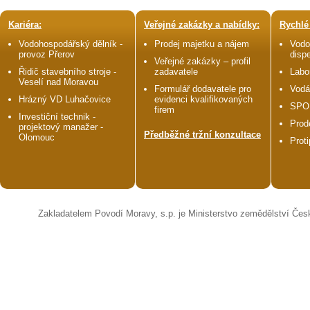
Kariéra:
Veřejné zakázky a nabídky:
Rychlé
Vodohospodářský dělník -
Prodej majetku a nájem
Vodo
provoz Přerov
disp
Veřejné zakázky – profil
Řidič stavebního stroje -
zadavatele
Labo
Veselí nad Moravou
Formulář dodavatele pro
Vodá
Hrázný VD Luhačovice
evidenci kvalifikovaných
SPO
firem
Investiční technik -
Prod
projektový manažer -
Předběžné tržní konzultace
Olomouc
Prot
Zakladatelem Povodí Moravy, s.p. je Ministerstvo zemědělství Čes