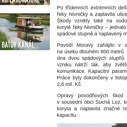
Po třídenních extrémních dešt
řeky Nivničky a zaplavila ulic
Škody vznikly také na vod
korytě řeky Nivničky – jednal
spádové stupně a naplavený ma
Baťův kanál
Povodí Moravy zahájilo v 
na úseku dlouhém 800 metrů. 
dna dvou spádových stupňů 
vzniku nátrží tak, aby zvět
komunikace. Kapacitní parame
Práce byly dokončeny v listo
2,6 mil. Kč.
Opravy povodňových škod 
v sousední obci Suchá Loz, 
koryta a naplavila značné m
kapacitu.