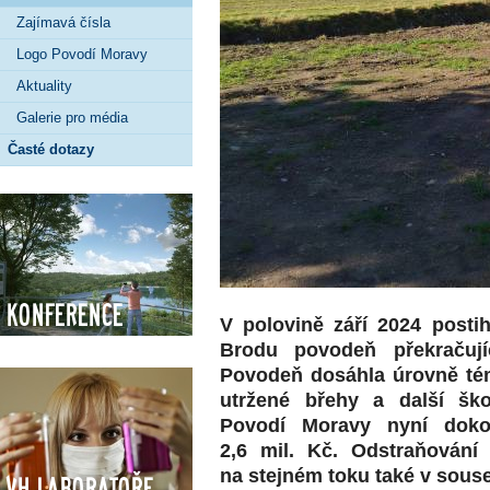
Zajímavá čísla
Logo Povodí Moravy
Aktuality
Galerie pro média
Časté dotazy
Konference
V polovině září 2024 posti
Brodu povodeň překračujíc
Povodeň dosáhla úrovně tém
utržené břehy a další šk
Povodí Moravy nyní doko
2,6 mil. Kč. Odstraňován
na stejném toku také v sous
VH Laboratoře