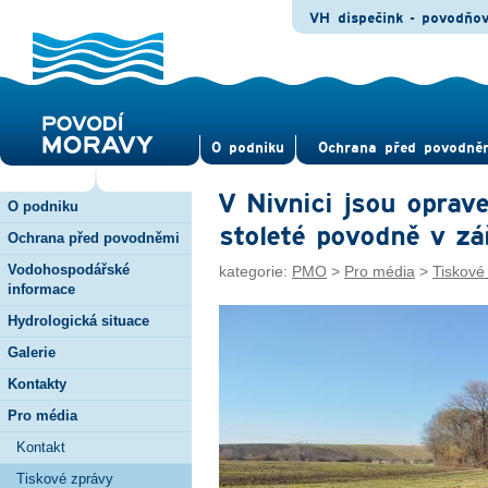
VH dispečink - povodňo
O pod­niku
Ochrana před povod­ně
V Nivnici jsou oprav
O podniku
stoleté povodně v z
Ochrana před povodněmi
Vodohospodářské
kategorie:
PMO
>
Pro média
>
Tiskové
informace
Hydrologická situace
Galerie
Kontakty
Pro média
Kontakt
Tiskové zprávy