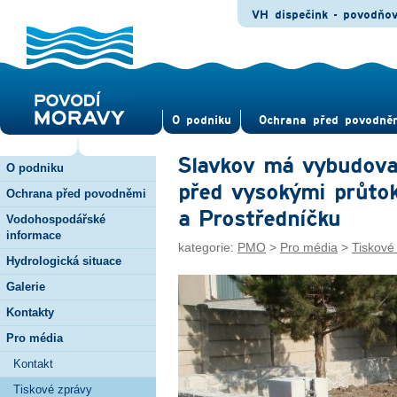
VH dispečink - povodňo
O pod­niku
Ochrana před povod­ně
Slavkov má vybudova
O podniku
před vysokými průtok
Ochrana před povodněmi
a Prostředníčku
Vodohospodářské
informace
kategorie:
PMO
>
Pro média
>
Tiskové
Hydrologická situace
Galerie
Kontakty
Pro média
Kontakt
Tiskové zprávy