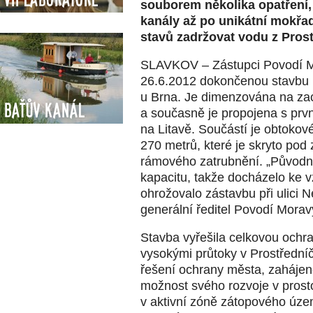
souborem několika opatření,
kanály až po unikátní mokřa
stavů zadržovat vodu z Pros
SLAVKOV – Zástupci Povodí Mo
26.6.2012 dokončenou stavbu 
u Brna. Je dimenzována na zac
Baťův kanál
a současně je propojena s prv
na Litavě. Součástí je obtokov
270 metrů, které je skryto pod
rámového zatrubnění. „Původn
kapacitu, takže docházelo ke vz
ohrožovalo zástavbu při ulici N
generální ředitel Povodí Moravy
Stavba vyřešila celkovou ochr
vysokými průtoky v Prostřední
řešení ochrany města, zahájené
možnost svého rozvoje v prosto
v aktivní zóně zátopového územ