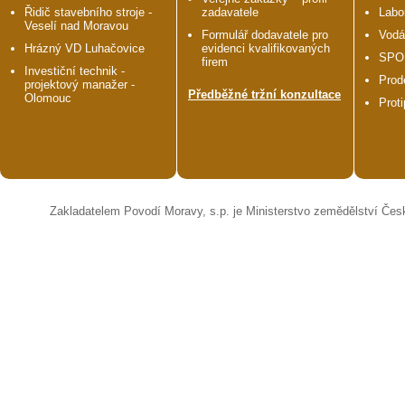
Řidič stavebního stroje -
zadavatele
Labo
Veselí nad Moravou
Formulář dodavatele pro
Vodá
Hrázný VD Luhačovice
evidenci kvalifikovaných
SPO
firem
Investiční technik -
Prod
projektový manažer -
Předběžné tržní konzultace
Olomouc
Prot
Zakladatelem Povodí Moravy, s.p. je Ministerstvo zemědělství Čes