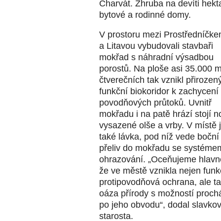
Charvát. Zhruba na devíti hekt
bytové a rodinné domy.
V prostoru mezi Prostředníčk
a Litavou vybudovali stavbaři
mokřad s náhradní výsadbou
porostů. Na ploše asi 35.000 
čtverečních tak vznikl přirozen
funkční biokoridor k zachycení
povodňových průtoků. Uvnitř
mokřadu i na patě hrází stojí 
vysazené olše a vrby. V místě 
také lávka, pod níž vede boční
přeliv do mokřadu se systéme
ohrazování. „Oceňujeme hlavně
že ve městě vznikla nejen funk
protipovodňová ochrana, ale t
oáza přírody s možností proch
po jeho obvodu“, dodal slavko
starosta.