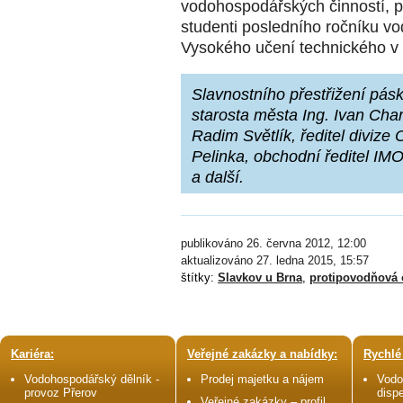
vodohospodářských činností, při
studenti posledního ročníku v
Vysokého učení technického v
Slavnostního přestřižení pásk
starosta města Ing. Ivan Char
Radim Světlík, ředitel divize
Pelinka, obchodní ředitel IM
a další.
publikováno 26. června 2012, 12:00
aktualizováno 27. ledna 2015, 15:57
štítky:
Slavkov u Brna
,
protipovodňová 
Kariéra:
Veřejné zakázky a nabídky:
Rychlé
Vodohospodářský dělník -
Prodej majetku a nájem
Vodo
provoz Přerov
disp
Veřejné zakázky – profil