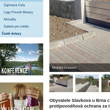
Zajímavá čísla
Logo Povodí Moravy
Aktuality
Galerie pro média
Časté dotazy
Mobilní hrazení
Konference
Obyvatele Slavkova u Brna 
protipovodňová ochrana za t
VH Laboratoře