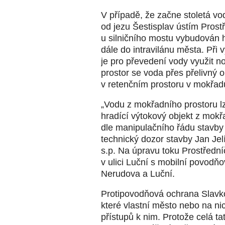
V případě, že začne stoletá vo
od jezu Šestisplav ústím Pros
u silničního mostu vybudován h
dále do intravilánu města. Při 
je pro převedení vody využit n
prostor se voda přes přelivný 
v retenčním prostoru v mokřad
„Vodu z mokřadního prostoru lz
hradící výtokový objekt z mokř
dle manipulačního řádu stavby
technický dozor stavby Jan Jel
s.p. Na úpravu toku Prostředn
v ulici Luční s mobilní povodň
Nerudova a Luční.
Protipovodňová ochrana Slavk
které vlastní město nebo na n
přístupů k nim. Protože celá t