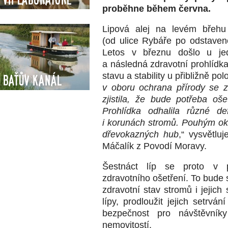
proběhne během června.
Lipová alej na levém břeh
(od ulice Rybáře po odstaven
Letos v březnu došlo u je
a následná zdravotní prohlídka
stavu a stability u přibližně pol
Baťův kanál
v oboru ochrana přírody se z
zjistila, že bude potřeba ošet
Prohlídka odhalila různé d
i korunách stromů. Pouhým oke
dřevokazných hub
,“ vysvětlu
Máčalík z Povodí Moravy.
Šestnáct líp se proto v 
zdravotního ošetření. To bude s
zdravotní stav stromů i jejich
lípy, prodloužit jejich setrván
bezpečnost pro návštěvník
nemovitostí.