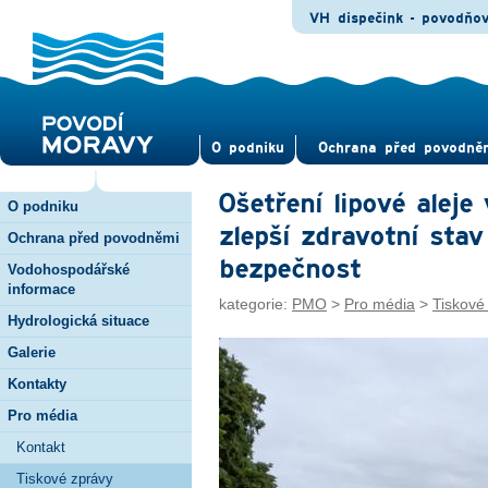
VH dispečink - povodňo
O pod­niku
Ochrana před povod­ně
Ošetření lipové aleje
O podniku
zlepší zdravotní stav
Ochrana před povodněmi
bezpečnost
Vodohospodářské
informace
kategorie:
PMO
>
Pro média
>
Tiskové
Hydrologická situace
Galerie
Kontakty
Pro média
Kontakt
Tiskové zprávy