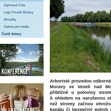
Zajímavá čísla
Logo Povodí Moravy
Aktuality
Galerie pro média
Časté dotazy
Konference
Arboristé provedou odborné
Moravy ve Veselí nad Mor
přibližně u poloviny stro
S ohledem na narušenou stab
než stromy začnou ohrožo
VH Laboratoře
kanálu či bezpečný pohyb 