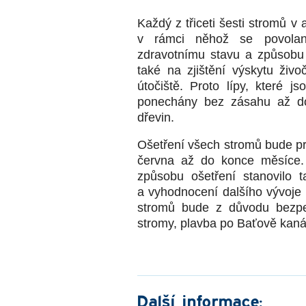
Každý z třiceti šesti stromů v
v rámci něhož se povolaný o
zdravotnímu stavu a způsobu 
také na zjištění výskytu živoč
útočiště. Proto lípy, které j
ponechány bez zásahu až do
dřevin.
Ošetření všech stromů bude pro
června až do konce měsíce
způsobu ošetření stanovilo 
a vyhodnocení dalšího vývoje s
stromů bude z důvodu bezpe
stromy, plavba po Baťově kan
Další informace: