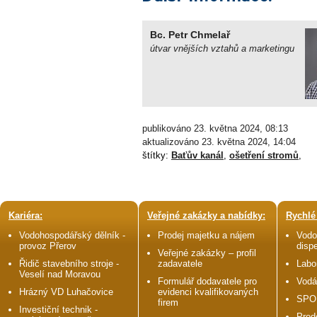
Bc. Petr Chmelař
útvar vnějších vztahů a marketingu
publikováno 23. května 2024, 08:13
aktualizováno 23. května 2024, 14:04
štítky:
Baťův kanál
,
ošetření stromů
,
Kariéra:
Veřejné zakázky a nabídky:
Rychlé
Vodohospodářský dělník -
Prodej majetku a nájem
Vodo
provoz Přerov
disp
Veřejné zakázky – profil
Řidič stavebního stroje -
zadavatele
Labo
Veselí nad Moravou
Formulář dodavatele pro
Vodá
Hrázný VD Luhačovice
evidenci kvalifikovaných
SPO
firem
Investiční technik -
Prod