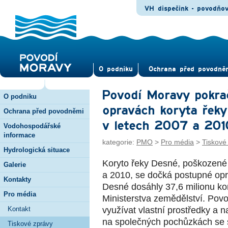
VH dispečink - povodňo
O pod­niku
Ochrana před povod­ně
Povodí Moravy pokra
O podniku
opravách koryta řeky
Ochrana před povodněmi
v letech 2007 a 201
Vodohospodářské
informace
kategorie:
PMO
>
Pro média
>
Tiskové
Hydrologická situace
Koryto řeky Desné, poškozené 
Galerie
a 2010, se dočká postupné op
Kontakty
Desné dosáhly 37,6 milionu koru
Pro média
Ministerstva zemědělství. Povo
Kontakt
využívat vlastní prostředky a
na společných pochůzkách se s
Tiskové zprávy