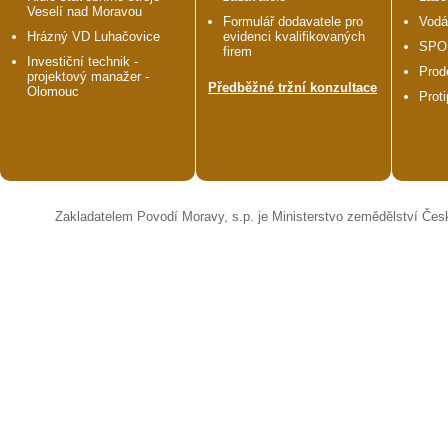
Veselí nad Moravou
Formulář dodavatele pro
Vodá
Hrázný VD Luhačovice
evidenci kvalifikovaných
SPO
firem
Investiční technik -
Prod
projektový manažer -
Předběžné tržní konzultace
Olomouc
Prot
Zakladatelem Povodí Moravy, s.p. je Ministerstvo zemědělství Čes