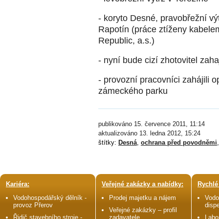
- koryto Desné, pravobřežní v
Rapotín (práce ztíženy kabele
Republic, a.s.)
- nyní bude cizí zhotovitel zah
- provozní pracovníci zahájili
zámeckého parku
publikováno 15. července 2011, 11:14
aktualizováno 13. ledna 2012, 15:24
štítky:
Desná
,
ochrana před povodněmi
Kariéra:
Veřejné zakázky a nabídky:
Rychlé
Vodohospodářský dělník -
Prodej majetku a nájem
Vodo
provoz Přerov
disp
Veřejné zakázky – profil
Řidič stavebního stroje -
zadavatele
Labo