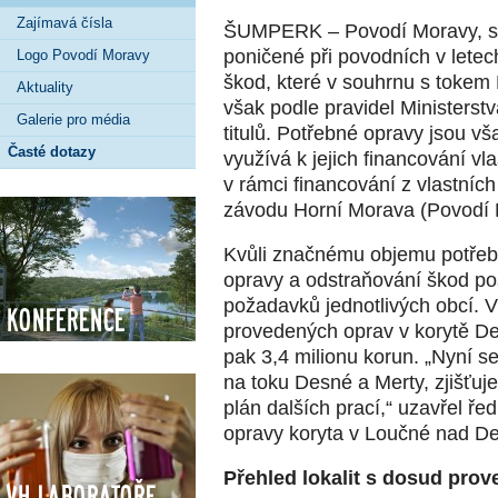
Zajímavá čísla
ŠUMPERK – Povodí Moravy, s.p
poničené při povodních v lete
Logo Povodí Moravy
škod, které v souhrnu s tokem
Aktuality
však podle pravidel Ministerst
Galerie pro média
titulů. Potřebné opravy jsou v
Časté dotazy
využívá k jejich financování vl
v rámci financování z vlastních z
závodu Horní Morava (Povodí M
Kvůli značnému objemu potřebný
opravy a odstraňování škod p
požadavků jednotlivých obcí. 
Konference
provedených oprav v korytě De
pak 3,4 milionu korun. „Nyní 
na toku Desné a Merty, zjišťuj
plán dalších prací,“ uzavřel řed
opravy koryta v Loučné nad D
Přehled lokalit s dosud pro
VH Laboratoře