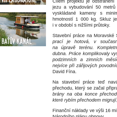
Cílem projektu je odstraněn
jezu a vybudování 50 metrů 
vyskládané kameny s minim
hmotností 1 000 kg. Skluz je
i v období s nižšími průtoky.
Stavební práce na Moravské 
Baťův kanál
prací je hotová, v součas
na úpravě terénu. Komplet
dubna. Práce komplikovaly v
podzimních a zimních měsíc
nejvíce při zářijových povodní
David Fína.
Na stavební práce teď naváž
přechodu, který se začal připr
brány na oba konce přechod
které rybím přechodem migrují
Finanční náklady ve výši 16 mi
Národního plánu obnovy.