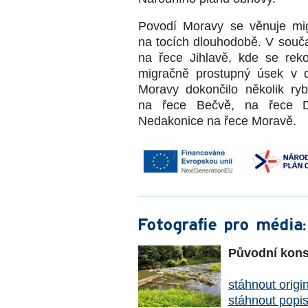
Povodí Moravy se věnuje mig
na tocích dlouhodobě. V souča
na řece Jihlavě, kde se reko
migračně prostupný úsek v 
Moravy dokončilo několik ry
na řece Bečvě, na řece D
Nedakonice na řece Moravě.
Fotografie pro média:
Původní konst
stáhnout origi
stáhnout popi