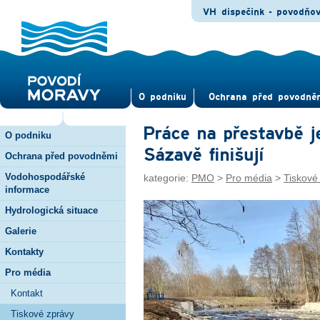
VH dispečink - povodňo
O pod­niku
Ochrana před povod­ně
Práce na přestavbě 
O podniku
Sázavě finišují
Ochrana před povodněmi
Vodohospodářské
kategorie:
PMO
>
Pro média
>
Tiskové
informace
Hydrologická situace
Galerie
Kontakty
Pro média
Kontakt
Tiskové zprávy