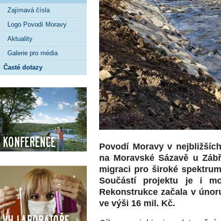
Zajímavá čísla
Logo Povodí Moravy
Aktuality
Galerie pro média
Časté dotazy
Konference
Povodí Moravy v nejbližšíc
na Moravské Sázavě u Zábře
migraci pro široké spektru
Součástí projektu je i mo
Rekonstrukce začala v únoru
ve výši 16 mil. Kč.
VH Laboratoře