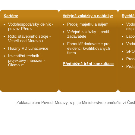
Kariéra:
Veřejné zakázky a nabídky:
Rychlé
Vodohospodářský dělník -
Prodej majetku a nájem
Vodo
provoz Přerov
disp
Veřejné zakázky – profil
Řidič stavebního stroje -
zadavatele
Labo
Veselí nad Moravou
Formulář dodavatele pro
Vodá
Hrázný VD Luhačovice
evidenci kvalifikovaných
SPO
firem
Investiční technik -
Prod
projektový manažer -
Předběžné tržní konzultace
Olomouc
Prot
Zakladatelem Povodí Moravy, s.p. je Ministerstvo zemědělství Čes