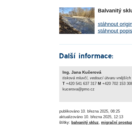
Balvanitý sk
stáhnout origi
stáhnout popi
Další informace:
Ing. Jana Kučerová
tisková mluvčí, vedoucí útvaru vnějších
T
+420 541 637 317
M
+420 702 153 30
kucerova@pmo.cz
publikováno 10. března 2025, 08:25
aktualizováno 10. března 2025, 12:13
štítky:
balvanitý skluz
,
migrační prostu