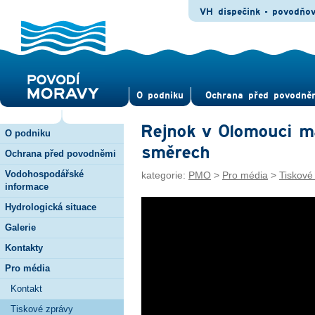
VH dispečink - povodňo
O pod­niku
Ochrana před povod­ně
Rejnok v Olomouci má
O podniku
směrech
Ochrana před povodněmi
Vodohospodářské
kategorie:
PMO
>
Pro média
>
Tiskové
informace
Hydrologická situace
Galerie
Kontakty
Pro média
Kontakt
Tiskové zprávy