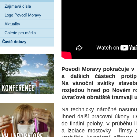
Zajímavá čísla
Logo Povodí Moravy
Aktuality
Galerie pro média
Časté dotazy
Povodí Moravy pokračuje v
a dalších částech proti
Na vánoční svátky staveb
Konference
rozjedou hned po Novém roc
úvraťové obratiště tramvají 
Na technicky náročné nasunu
ihned další pracovní úkony. 
do finální polohy. V průběhu 
a izolace mostovky i římsy a 
VH Laboratoře