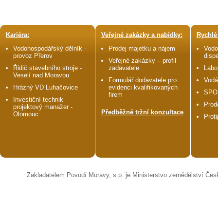
Kariéra:
Veřejné zakázky a nabídky:
Rychlé
Vodohospodářský dělník -
Prodej majetku a nájem
Vodo
provoz Přerov
disp
Veřejné zakázky – profil
Řidič stavebního stroje -
zadavatele
Labo
Veselí nad Moravou
Formulář dodavatele pro
Vodá
Hrázný VD Luhačovice
evidenci kvalifikovaných
SPO
firem
Investiční technik -
Prod
projektový manažer -
Předběžné tržní konzultace
Olomouc
Prot
Zakladatelem Povodí Moravy, s.p. je Ministerstvo zemědělství Čes