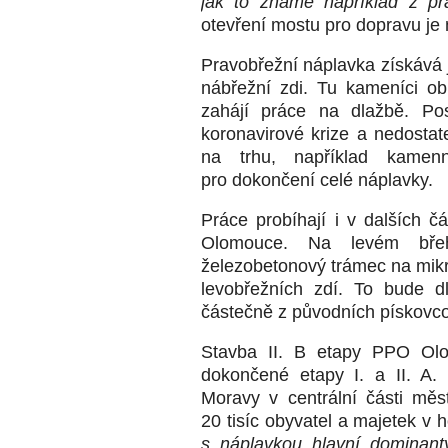
jak to známe například z pr
otevření mostu pro dopravu j
Pravobřežní náplavka získává j
nábřežní zdi. Tu kameníci o
zahájí práce na dlažbě. Pos
koronavirové krize a nedostat
na trhu, například kamen
pro dokončení celé náplavky.
Práce probíhají i v dalších č
Olomouce. Na levém bře
železobetonový trámec na mikr
levobřežních zdí. To bude 
částečně z původních pískovc
Stavba II. B etapy PPO Olo
dokončené etapy I. a II. A. 
Moravy v centrální části mě
20 tisíc obyvatel a majetek v 
s náplavkou hlavní dominant