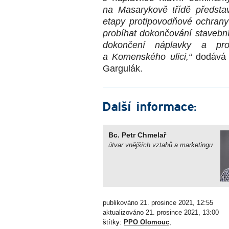
na Masarykově třídě představ
etapy protipovodňové ochran
probíhat dokončování stavební
dokončení náplavky a pro
a Komenského ulici,
“
dodává 
Gargulák.
Další informace:
Bc. Petr Chmelař
útvar vnějších vztahů a marketingu
publikováno 21. prosince 2021, 12:55
aktualizováno 21. prosince 2021, 13:00
štítky:
PPO Olomouc
,