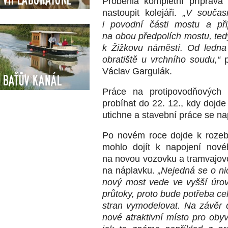
Proběhla kompletní příprava
nastoupit kolejáři.
„
V současn
i povodní části mostu a při
na obou předpolích mostu, te
k Žižkovu náměstí. Od ledna
obratiště u vrchního soudu,“
Václav Gargulák.
Baťův kanál
Práce na protipovodňových
probíhat do 22. 12., kdy dojde
utichne a stavební práce se na
Po novém roce dojde k rozebrá
mohlo dojít k napojení nové
na novou vozovku a tramvajovou
na náplavku.
„
Nejedná se o ni
nový most vede ve vyšší úrov
průtoky, proto bude potřeba ce
stran vymodelovat. Na závěr d
nové atraktivní místo pro oby