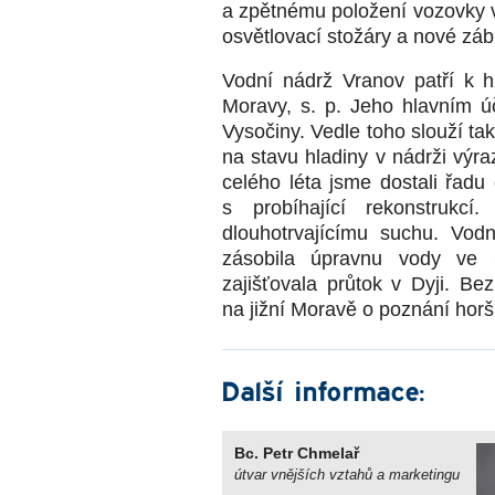
a zpětnému položení vozovky v
osvětlovací stožáry a nové záb
Vodní nádrž Vranov patří k 
Moravy, s. p. Jeho hlavním úč
Vysočiny. Vedle toho slouží ta
na stavu hladiny v nádrži výr
celého léta jsme dostali řadu
s probíhající rekonstrukc
dlouhotrvajícímu suchu. Vod
zásobila úpravnu vody ve Š
zajišťovala průtok v Dyji. B
na jižní Moravě o poznání horší
Další informace:
Bc. Petr Chmelař
útvar vnějších vztahů a marketingu