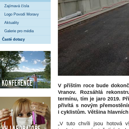
Zajímavá čísla
Logo Povodí Moravy
Aktuality
Galerie pro média
Časté dotazy
Konference
V příštím roce bude dokonč
Vranov. Rozsáhlá rekonst
termínu, tím je jaro 2019. Př
přivítá s novým přemostění
i cyklistům. Většina hlavních
„V tuto chvíli jsou hotová 
VH Laboratoře