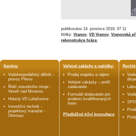
publikováno 14. prosince 2018, 07:11
štítky:
Vranov
,
VD Vranov
,
Vranovská př
rekonstrukce hráze
,
Kariéra:
Veřejné zakázky a nabídky:
Rychlé
Vodohospodářský dělník -
Prodej majetku a nájem
Vodo
provoz Přerov
disp
Veřejné zakázky – profil
Řidič stavebního stroje -
zadavatele
Labo
Veselí nad Moravou
Formulář dodavatele pro
Vodá
Hrázný VD Luhačovice
evidenci kvalifikovaných
SPO
firem
Investiční technik -
Prod
projektový manažer -
Předběžné tržní konzultace
Olomouc
Prot