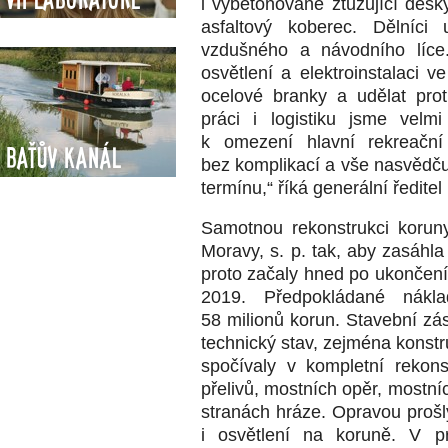
i vybetonované ztužující desk
asfaltový koberec. Dělníci
vzdušného a návodního líce
osvětlení a elektroinstalaci v
ocelové branky a udělat pro
práci i logistiku jsme velm
k omezení hlavní rekreační
Baťův kanál
bez komplikací a vše nasvědč
termínu,“ říká generální ředite
Samotnou rekonstrukci korun
Moravy, s. p. tak, aby zasáhla
proto začaly hned po ukončení 
2019. Předpokládané nákl
58 milionů korun. Stavební zás
technický stav, zejména konstr
spočívaly v kompletní rekon
přelivů, mostních opěr, mostní
stranách hráze. Opravou proš
i osvětlení na koruně. V p