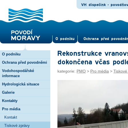
VH dispečink - povodňo
O pod­niku
Ochrana před povod­ně
Rekonstrukce vranov
O podniku
dokončena včas podl
Ochrana před povodněmi
Vodohospodářské
kategorie:
PMO
>
Pro média
>
Tiskové
informace
Hydrologická situace
Galerie
Kontakty
Pro média
Kontakt
Tiskové zprávy