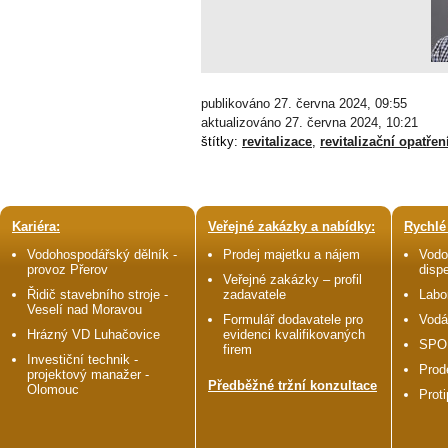
publikováno 27. června 2024, 09:55
aktualizováno 27. června 2024, 10:21
štítky:
revitalizace
,
revitalizační opatřen
Kariéra:
Veřejné zakázky a nabídky:
Rychlé
Vodohospodářský dělník -
Prodej majetku a nájem
Vodo
provoz Přerov
disp
Veřejné zakázky – profil
Řidič stavebního stroje -
zadavatele
Labo
Veselí nad Moravou
Formulář dodavatele pro
Vodá
Hrázný VD Luhačovice
evidenci kvalifikovaných
SPO
firem
Investiční technik -
Prod
projektový manažer -
Předběžné tržní konzultace
Olomouc
Prot