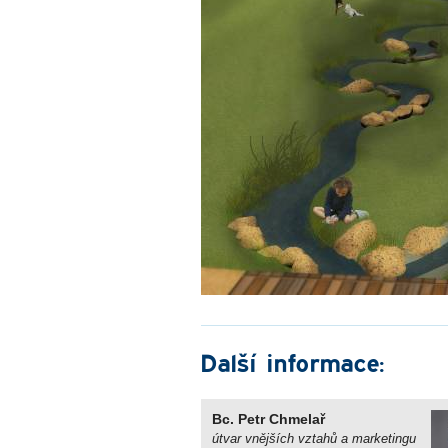
Další informace:
Bc. Petr Chmelař
útvar vnějších vztahů a marketingu