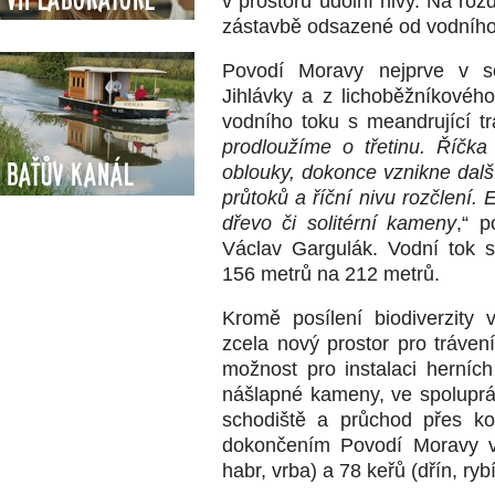
v prostoru údolní nivy. Na roz
zástavbě odsazené od vodního
Povodí Moravy nejprve v so
Jihlávky a z lichoběžníkového 
vodního toku s meandrující tr
prodloužíme o třetinu. Říčk
Baťův kanál
oblouky, dokonce vznikne další
průtoků a říční nivu rozčlení. 
dřevo či solitérní kameny
,“ p
Václav Gargulák. Vodní tok 
156 metrů na 212 metrů.
Kromě posílení biodiverzity v
zcela nový prostor pro tráven
možnost pro instalaci herníc
nášlapné kameny, ve spoluprác
schodiště a průchod přes ko
dokončením Povodí Moravy vys
habr, vrba) a 78 keřů (dřín, ryb