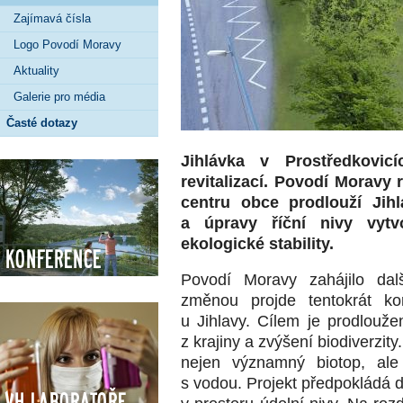
Zajímavá čísla
Logo Povodí Moravy
Aktuality
Galerie pro média
Časté dotazy
Jihlávka v Prostředkovic
revitalizací. Povodí Moravy
centru obce prodlouží Jihl
a úpravy říční nivy vytv
ekologické stability.
Konference
Povodí Moravy zahájilo dalš
změnou projde tentokrát kor
u Jihlavy. Cílem je prodlouž
z krajiny a zvýšení biodiverzit
nejen významný biotop, ale
s vodou. Projekt předpokládá 
VH Laboratoře