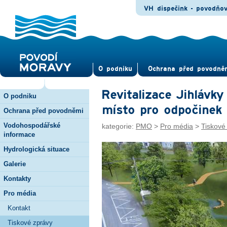
VH dispečink - povodňo
O pod­niku
Ochrana před povod­ně
Revitalizace Jihlávky
O podniku
místo pro odpočinek
Ochrana před povodněmi
Vodohospodářské
kategorie:
PMO
>
Pro média
>
Tiskové
informace
Hydrologická situace
Galerie
Kontakty
Pro média
Kontakt
Tiskové zprávy