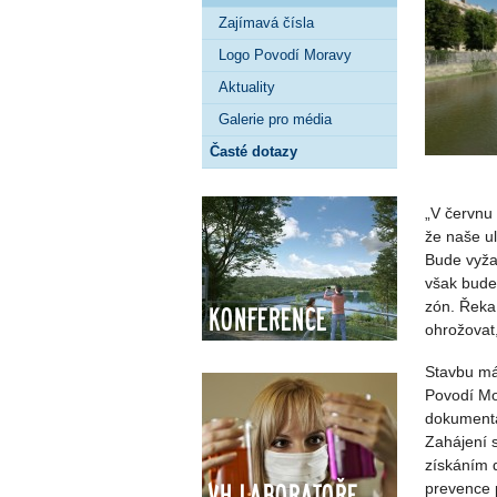
Zajímavá čísla
Logo Povodí Moravy
Aktuality
Galerie pro média
Časté dotazy
„V červnu
že naše u
Bude vyža
však bude
zón. Řeka
Konference
ohrožovat
Stavbu má 
Povodí Mo
dokumenta
Zahájení 
získáním 
VH Laboratoře
prevence 