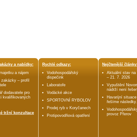
akázky a nabídky:
Rychlé odkazy:
Nejčtenější články
 majetku a nájem
Vodohospodářský
Aktuální stav na 
dispečink
– 21. 7. 2026
 zakázky – profil
tele
Laboratoře
Vypuštění Novo
nádrží není řeše
ř dodavatele pro
Vodácké akce
i kvalifikovaných
Havarijní situace
SPORTOVNÍ RYBOLOV
řešíme následky.
Prodej ryb v Koryčanech
Vodohospodářský
é tržní konzultace
provoz Přerov
Protipovodňová opatření