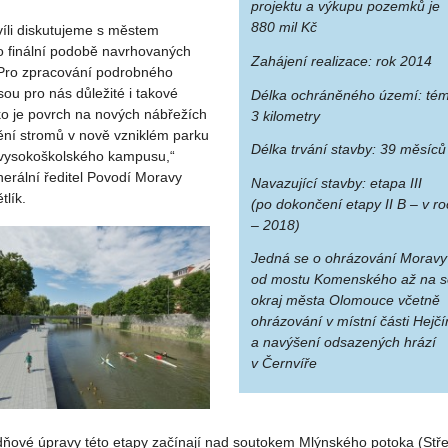
projektu a výkupu pozemků je
880 mil Kč
víli diskutujeme s městem
 finální podobě navrhovaných
Zahájení realizace:
rok 2014
 Pro zpracování podrobného
sou pro nás důležité i takové
Délka ochráněného území:
tém
ako je povrch na nových nábřežích
3 kilometry
tění stromů v nově vzniklém parku
Délka trvání stavby:
39 měsíců
vysokoškolského kampusu,“
nerální ředitel Povodí Moravy
Navazující stavby:
etapa III
lík.
(po dokončení etapy II B – v r
– 2018)
Jedná se o ohrázování Moravy
od mostu Komenského až na s
okraj města Olomouce včetně
ohrázování v místní části Hejčí
a navýšení odsazených hrází
v Černvíře
dňové úpravy této etapy začínají nad soutokem Mlýnského potoka (Stř