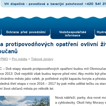
VH dispečink - povodňová a havarijní pohotovost
+420 541 21
Ochrana před povod­němi
Vodohospodářské
Hydro
informace
a protipovodňových opatření ovlivní ži
oučanů
:
PMO
>
Pro média
>
Tiskové zprávy
 Dvě etapy staveb protipovodňových opatření budou mít Olomouča
oce 2013. Dvě největší však budou teprve před nimi. Aby mohlo být pře
hráněno město jako celek, je potřebné zvýšit kapacitu koryta a přesta
sledná třetí etapa v roce 2016 – 2017 by pak měla udělat tečku za sta
vní život občanů města po několik let.
Nová nábřeží, parky, dva nové mo
a cyklostezky. Okolí řeky Moravy 