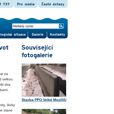
1 737
Pro média
Časté dotazy
logická situace
Gale­rie
Kontak­ty
vot
Související
fotogalerie
né za
d velkou
vět dva
vbami,
Stavba PPO Velké Meziříčí
sty, lávky
se stane