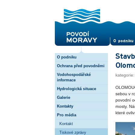
O pod­niku
Stavb
O podniku
Olom
Ochrana před povodněmi
Vodohospodářské
kategorie
informace
OLOMOUC –
Hydrologická situace
sebou v r
Galerie
povodní oc
Kontakty
mosty. Ná
které ovli
Pro média
Kontakt
Tiskové zprávy