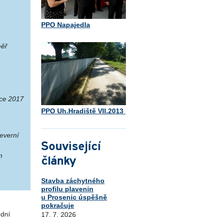
PPO Napajedla
ěř
oce 2017
PPO Uh.Hradiště VII.2013
everní
Související
n
články
Stavba záchytného
profilu plavenin
u Prosenic úspěšně
pokračuje
ední
17. 7. 2026