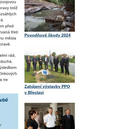
ozvojovou
ravy totiž
ozsáhlých
rá
rum před
vaná třetí
Povodňové škody 2024
anu města
oravě.
elmi rád,
oduchá.
Výsledkem
činkových
 a ne
Zahájení výstavby PPO
v Břeclavi
avbě
y