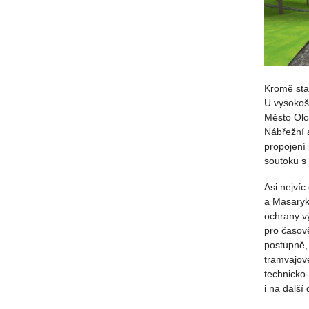
Kromě stav
U vysokoš
Město Olo
Nábřežní 
propojení
soutoku s
Asi nejví
a Masaryko
ochrany v
pro časově
postupně, 
tramvajov
technicko-
i na další