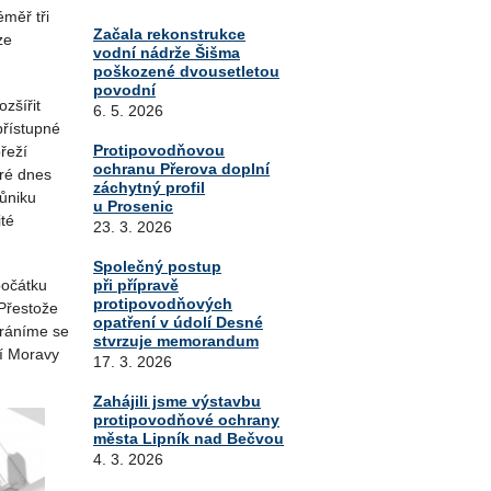
měř tři
Začala rekonstrukce
ze
vodní nádrže Šišma
poškozené dvousetletou
povodní
zšířit
6. 5. 2026
přístupné
Protipovodňovou
řeží
ochranu Přerova doplní
eré dnes
záchytný profil
růniku
u Prosenic
té
23. 3. 2026
Společný postup
při přípravě
počátku
protipovodňových
 Přestože
opatření v údolí Desné
bráníme se
stvrzuje memorandum
dí Moravy
17. 3. 2026
Zahájili jsme výstavbu
protipovodňové ochrany
města Lipník nad Bečvou
4. 3. 2026