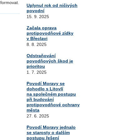
nformovat.
Uplynul rok od ničivých
povodní
15. 9. 2025
Začala oprava
protipovodňové zídky
v Břeclavi
8. 8. 2025
Odstraňování
povodňových škod je
prioritou
1. 7. 2025
Povodí Moravy se
dohodlo s Litovlí
na společném postupu
při budování
protipovodňové ochrany
města
27. 6. 2025
Povodí Moravy jednalo
se starosty o dalším
postupu řešení