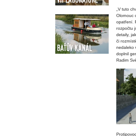
„V tuto ch
Olomouc o
opatření.
rozpočtu j
detaily, j
či rozmís
Baťův kanál
nedaleko 
doplnil ge
Radim Svět
Protipovo