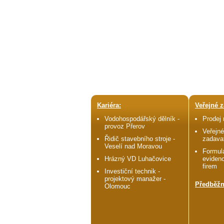
Kariéra:
Veřejné z
Vodohospodářský dělník -
Prodej
provoz Přerov
Veřejné
Řidič stavebního stroje -
zadava
Veselí nad Moravou
Formulá
Hrázný VD Luhačovice
evidenc
firem
Investiční technik -
projektový manažer -
Předběžn
Olomouc