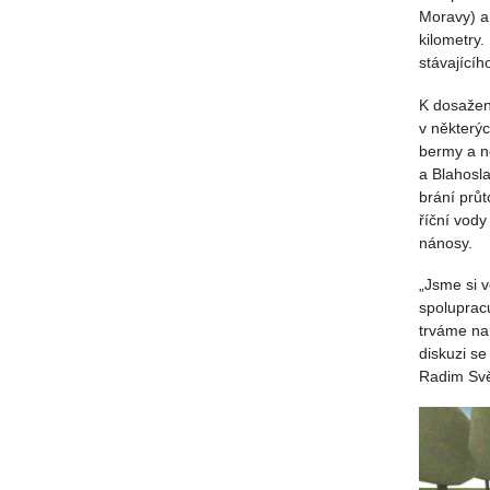
Moravy) a
kilometry.
stávajícíh
K dosažení
v některýc
bermy a n
a Blahosl
brání průt
říční vod
nánosy.
„Jsme si 
spolupracu
trváme na
diskuzi se
Radim Svět