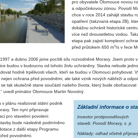
pro obyvatele Olomouce novou r
a odpočinkovou zónou. Povodí Mo
chce v roce 2014 zahájit stavbu r
opatření (takzvaná etapa 2B), kte
dokážou ochránit historické cent
více než dvousetletou vodou. Takz
etapa pak zajistí komplexní ochr
3
před průtokem 650 m
/s v řece M
 1997 a dubnu 2006 jsme pocítili sílu rozvodněné Moravy. Jsem proto v
lice budou v budoucnu od tohoto živlu uchráněny. Stavba nebude jedn
dovat hodně trpělivosti všech, kteří se budou v Olomouci pohybovat. 
 nejen ochrana před povodněmi, ale také vznik nových nábřeží a odpo
 se tak skutečně stane součástí našeho života, který bude obohacovat
,“ uvedl primátor Olomouce Martin Novotný.
v plánu realizovat státní podnik
Základní informace o st
ravy. Ten nyní připravuje
ci pro stavební povolení.
Investor protipovodňových
stavby bude následně podmíněno
staveb:
Povodí Moravy, s. p.
dotace z další etapy Programu
Náklady:
odhad včetně příprav
před povodněmi.