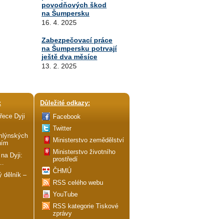
povodňových škod
na Šumpersku
16. 4. 2025
Zabezpečovací práce
na Šumpersku potrvají
ještě dva měsíce
13. 2. 2025
:
Důležité odkazy:
řece Dyji
Facebook
Twitter
mlýnských
Ministerstvo zemědělství
ním
Ministerstvo životního
 na Dyji:
prostředí
..
ČHMÚ
 dělník –
RSS celého webu
YouTube
RSS kategorie Tiskové
zprávy