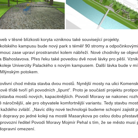
eb v těsné blízkosti koryta vzniknou také související projekty.
kolského kampusu bude nový park s téměř 90 stromy a odpočinkovými
mouc zase upraví prostranství kolem nábřeží. Nové chodníky se objeví 
a Blahoslavova. Přes řeku také povedou dvě nové lávky pro pěší. Vznik
 koleje Univerzity Palackého s novým kampusem. Další lávka bude v mí
 Mlýnským potokem.
c ovlivní chod města stavba dvou mostů. Nynější mosty na ulici Komens
vě třídě tvoří při povodních „špunt“. Proto je součástí projektu proti
ýstavba mostů nových, kapacitnějších. Povodí Moravy se nakonec rozh
 náročnější, ale pro obyvatele komfortnější variantu. Tedy stavbu mos
každého zvlášť. „Navíc díky nové technologii budeme schopní zajistit 
é dopravy po jedné koleji na mostě Masarykova po celou dobu přestavb
provozní ředitel Povodí Moravy Mojmír Pehal s tím, že se město musí p
 dopravní omezení.