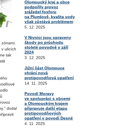
Olomoucký kraj a obce
podpořily provoz
srážedel fosforu
na Plumlově, kvalita vody
však zůstává problémem
5. 12. 2025
V Nivnici jsou opraveny
škody po průchodu
 zónami.
stoleté povodně v září
v ulicích
2024
ne tak
3. 12. 2025
stě
Jižní část Olomouce
chrání nová
protipovodňová opatření
kého
14. 11. 2025
povodňové
odlo
Povodí Moravy
tů
ve spolupráci s obcemi
provoz
a Olomouckým krajem
připravuje další etapu
y,“ dodal
protipovodňových
řipravit
opatření v povodí Desné
4. 11. 2025