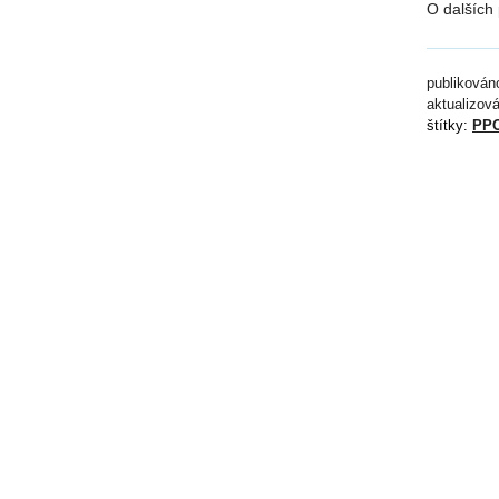
O dalších
publikován
aktualizov
štítky:
PP