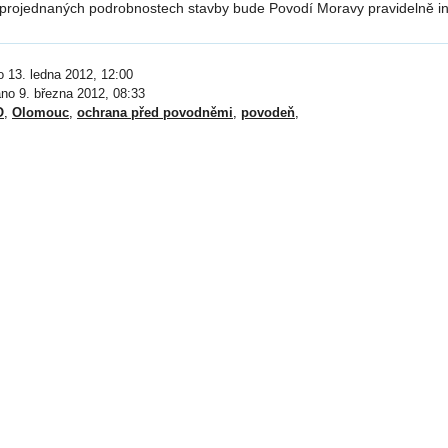
 projednaných podrobnostech stavby bude Povodí Moravy pravidelně i
o 13. ledna 2012, 12:00
áno 9. března 2012, 08:33
O
,
Olomouc
,
ochrana před povodněmi
,
povodeň
,