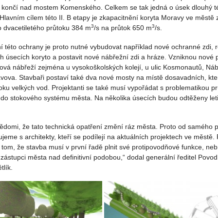
 končí nad mostem Komenského. Celkem se tak jedná o úsek dlouhý té
 Hlavním cílem této II. B etapy je zkapacitnění koryta Moravy ve městě 
3
3
o dvacetiletého průtoku 384 m
/s na průtok 650 m
/s.
 této ochrany je proto nutné vybudovat například nové ochranné zdi, ro
h úsecích koryto a postavit nové nábřežní zdi a hráze. Vzniknou nové 
ová nábřeží zejména u vysokoškolských kolejí, u ulic Kosmonautů, Náb
avova. Stavbaři postaví také dva nové mosty na místě dosavadních, kt
oku velkých vod. Projektanti se také musí vypořádat s problematikou p
y do stokového systému města. Na několika úsecích budou odtěženy leti
vědomi, že tato technická opatření změní ráz města. Proto od samého 
jeme s architekty, kteří se podílejí na aktuálních projektech ve městě.
 tom, že stavba musí v první řadě plnit své protipovodňové funkce, ne
 zástupci města nad definitivní podobou,“ dodal generální ředitel Povo
lík.