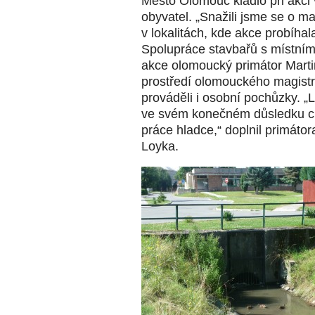
Město Olomouc kladlo při akci
obyvatel. „Snažili jsme se o 
v lokalitách, kde akce probíhal
Spolupráce stavbařů s místním
akce olomoucký primátor Marti
prostředí olomouckého magistr
prováděli i osobní pochůzky. „L
ve svém konečném důsledku chr
práce hladce,“ doplnil primátor
Loyka.