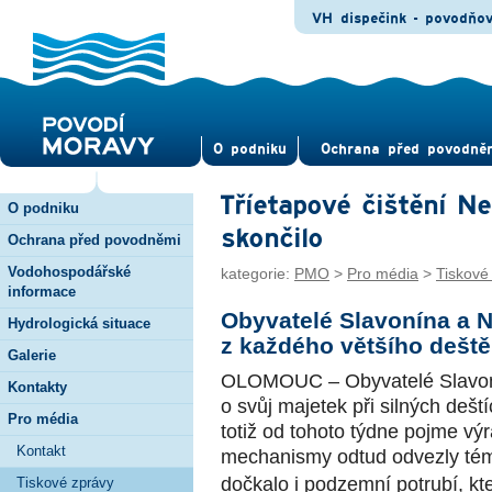
VH dispečink - povodňo
O pod­niku
Ochrana před povod­ně
Tříetapové čištění N
O podniku
skončilo
Ochrana před povodněmi
Vodohospodářské
kategorie:
PMO
>
Pro média
>
Tiskové
informace
Obyvatelé Slavonína a 
Hydrologická situace
z každého většího deště
Galerie
OLOMOUC – Obyvatelé Slavoní
Kontakty
o svůj majetek při silných deš
Pro média
totiž od tohoto týdne pojme vý
Kontakt
mechanismy odtud odvezly té
dočkalo i podzemní potrubí, kte
Tiskové zprávy