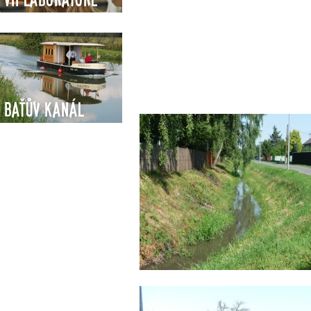
Baťův kanál