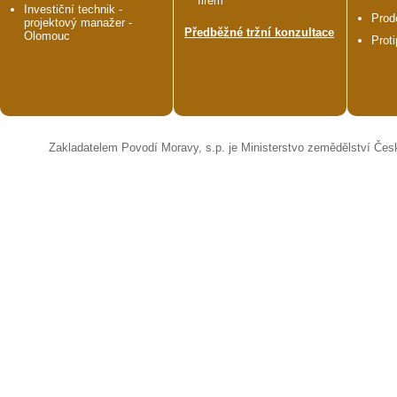
firem
Investiční technik -
Prod
projektový manažer -
Předběžné tržní konzultace
Olomouc
Prot
Zakladatelem Povodí Moravy, s.p. je Ministerstvo zemědělství Čes