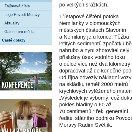
po velkých srážkách.
Zajímavá čísla
Logo Povodí Moravy
Tříetapové čištění potoka
Nemilanky v olomouckých
Aktuality
městských částech Slavonín
Galerie pro média
a Nemilany je u konce. Těžba
Časté dotazy
letitých sedimentů zpočátku bě
nahrubo a nyní zhotovitel celý
příslušný úsek vodního toku
o délce více než dva kilometry
dopracoval až do konečné pod
Od října odvezly nákladní vozy
Konference
na skládku téměř 2000 metrů
krychlových vytěženého materi
„Výsledek je výborný, což dok
pokles hladiny o 60 až
70 centimetrů,“ řekl generální
ředitel státního podniku Povodí
Moravy Radim Světlík.
VH Laboratoře