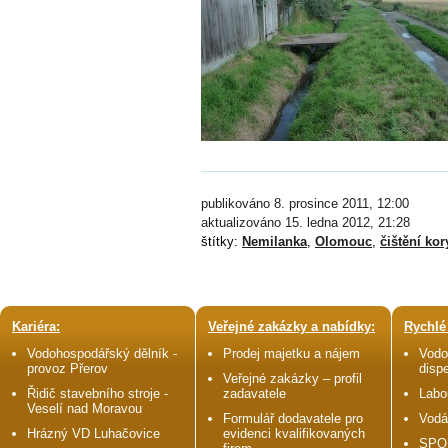
publikováno 8. prosince 2011, 12:00
aktualizováno 15. ledna 2012, 21:28
štítky:
Nemilanka
,
Olomouc
,
čištění kor
Kariéra:
Veřejné zakázky a nabídky:
Rychlé
Vodohospodářský dělník -
Prodej majetku a nájem
Vodo
provoz Přerov
disp
Veřejné zakázky – profil
Řidič stavebního stroje -
zadavatele
Labo
Veselí nad Moravou
Formulář dodavatele pro
Vodá
Hrázný VD Luhačovice
evidenci kvalifikovaných
SPO