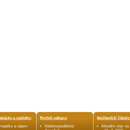
akázky a nabídky:
Rychlé odkazy:
Nejčtenější články
 majetku a nájem
Vodohospodářský
Aktuální stav na 