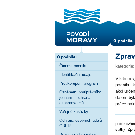
O pod­niku
Zprav
O podniku
Činnost podniku
kategorie
Identifikační údaje
V letním 
Protikorupční program
podniku, k
akcí určen
Oznámení protiprávního
dětem byl
jednání – ochrana
oznamovatelů
práce nal
Veřejné zakázky
Ochrana osobních údajů –
publikován
GDPR
štítky:
Zpr
Dozorčí rada a výbor