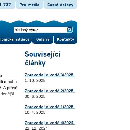
1 737
Pro média
Časté dotazy
logická situace
Gale­rie
Kontak­ty
Související
články
Zpravodaj o vodě 3/2025
ho
1. 10. 2025
nili mnoha
ě. A právě
Zpravodaj o vodě 2/2025
edenější
30. 6. 2025
Zpravodaj o vodě 1/2025
10. 4. 2025
Zpravodaj o vodě 4/2024
22. 12. 2024