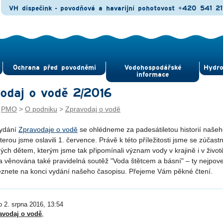
VH dispečink - povodňová a havarijní pohotovost
+420 541 21
Ochrana před povod­němi
Vodohospodářské
Hydro
informace
odaj o vodě 2/2016
:
PMO
>
O podniku
>
Zpravodaj o vodě
vydání
Zpravodaje o vodě
se ohlédneme za padesátiletou historií naše
terou jsme oslavili 1. července. Právě k této příležitosti jsme se zúčast
ých dětem, kterým jsme tak připomínali význam vody v krajině i v život
a věnována také pravidelná soutěž "Voda štětcem a básní" – ty nejpov
eznete na konci vydání našeho časopisu. Přejeme Vám pěkné čtení.
o 2. srpna 2016, 13:54
avodaj o vodě
,