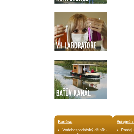
VH Laboratoře
Baťův kanál
Kariéra:
Veřejné z
Vodohospodářský dělník -
Prodej