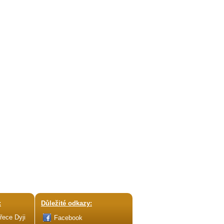
:
Důležité odkazy:
řece Dyji
Facebook