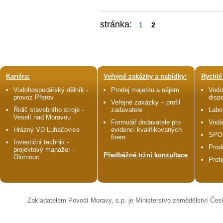
stránka:
1
2
Kariéra:
Veřejné zakázky a nabídky:
Rychlé
Vodohospodářský dělník -
Prodej majetku a nájem
Vodo
provoz Přerov
disp
Veřejné zakázky – profil
Řidič stavebního stroje -
zadavatele
Labo
Veselí nad Moravou
Formulář dodavatele pro
Vodá
Hrázný VD Luhačovice
evidenci kvalifikovaných
SPO
firem
Investiční technik -
Prod
projektový manažer -
Předběžné tržní konzultace
Olomouc
Prot
Zakladatelem Povodí Moravy, s.p. je Ministerstvo zemědělství Čes