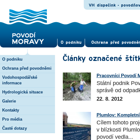
VH dispečink - povodňo
O pod­niku
Ochrana před povod­ně
Články označené štít
O podniku
Ochrana před povodněmi
Pracovníci Povodí M
Vodohospodářské
Státní podnik Pov
informace
správě od odpadk
Hydrologická situace
22. 8. 2012
Galerie
Kontakty
Plumlov: Kompletní i
Pro média
Cílem tohoto proj
Časté dotazy
v blízkosti Pluml
povodí vedla...