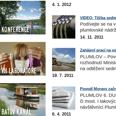
4. 1. 2012
VIDEO: Těžba sedim
Podívejte se na 
Konference
plumlovské nádr
14. 11. 2011
Zahájení prací na 
PLUMLOV – Povod
rozhodnutí Minist
na odtěžení sedi
VH Laboratoře
19. 7. 2011
Povodí Moravy začn
PLUMLOV 6. DUBNA
či most. I takov
návštěvníci Pluml
Baťův kanál
6. 4. 2011