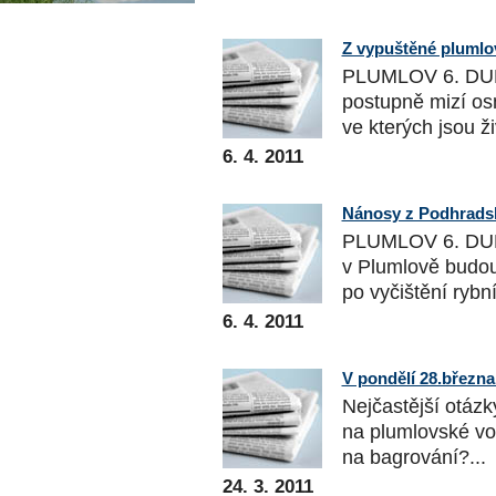
Z vypuštěné plumlovs
PLUMLOV 6. DUB
postupně mizí os
ve kterých jsou ži
6. 4. 2011
Nánosy z Podhradsk
PLUMLOV 6. DUBN
v Plumlově budou
po vyčištění rybní
6. 4. 2011
V pondělí 28.března
Nejčastější otázk
na plumlovské vod
na bagrování?...
24. 3. 2011