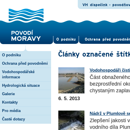
VH dispečink - povodňo
O pod­niku
Ochrana před povod­ně
Články označené štít
O podniku
Ochrana před povodněmi
Vodohospodáři čistí
Vodohospodářské
Část obnaženého 
informace
bezprostřední oko
Hydrologická situace
chystaným zaplav
Galerie
6. 5. 2013
Kontakty
Pro média
Nádrž v Plumlově se
Časté dotazy
Zlepšení jakosti 
vodního díla Plum