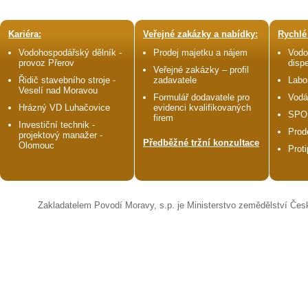
Kariéra:
Veřejné zakázky a nabídky:
Rychlé
Vodohospodářský dělník -
Prodej majetku a nájem
Vodo
provoz Přerov
disp
Veřejné zakázky – profil
Řidič stavebního stroje -
zadavatele
Labo
Veselí nad Moravou
Formulář dodavatele pro
Vodá
Hrázný VD Luhačovice
evidenci kvalifikovaných
SPO
firem
Investiční technik -
Prod
projektový manažer -
Předběžné tržní konzultace
Olomouc
Prot
Zakladatelem Povodí Moravy, s.p. je Ministerstvo zemědělství Čes