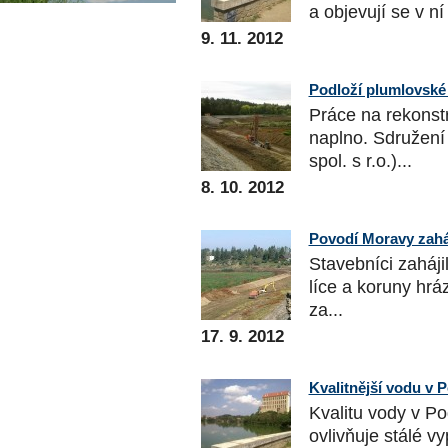
a objevují se v ní
9. 11. 2012
Podloží plumlovské 
Práce na rekonst
naplno. Sdružení 
spol. s r.o.)...
8. 10. 2012
Povodí Moravy zaháj
Stavebníci zaháj
líce a koruny hrá
za...
17. 9. 2012
Kvalitnější vodu v 
Kvalitu vody v P
ovlivňuje stálé 