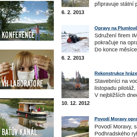
připravuje státní 
6. 2. 2013
Opravy na Plumlově 
Konference
Sdružení firem IM
pokračuje na opr
Do konce měsíce 
6. 2. 2013
Rekonstrukce hráze
Stavebníci na vod
VH Laboratoře
listopadu pilotáž,
V nejbližších dnec
10. 12. 2012
Povodí Moravy opra
Povodí Moravy, s.
Baťův kanál
Podhradského ryb