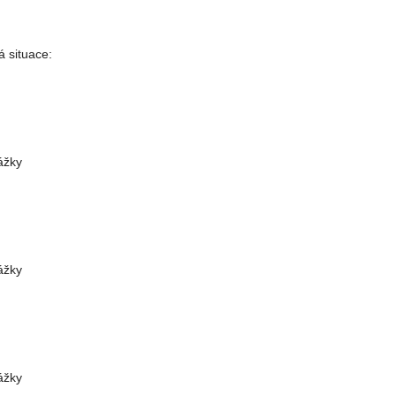
á situace:
ážky
ážky
ážky