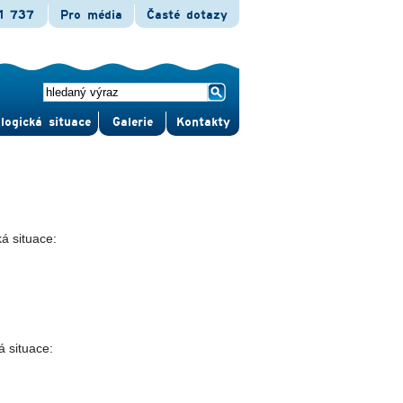
1 737
Pro média
Časté dotazy
logická situace
Gale­rie
Kontak­ty
á situace:
á situace: