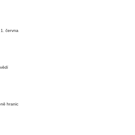
 1. června
vědí
ěně hranic