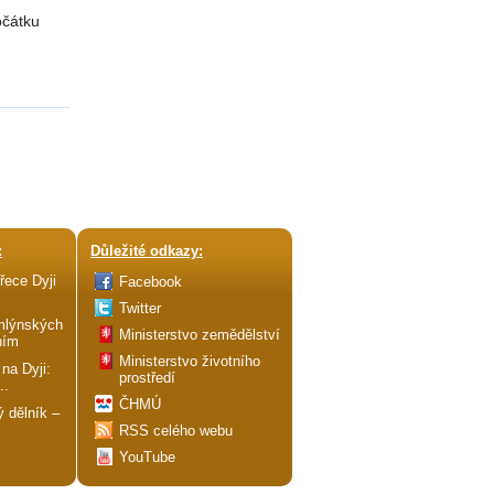
očátku
:
Důležité odkazy:
řece Dyji
Facebook
Twitter
mlýnských
Ministerstvo zemědělství
ním
Ministerstvo životního
 na Dyji:
prostředí
..
ČHMÚ
 dělník –
RSS celého webu
YouTube