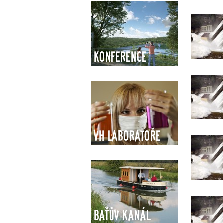
Konference
VH Laboratoře
Baťův kanál