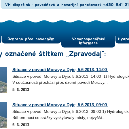
VH dispečink - povodňová a havarijní pohotovost
+420 541 21
Ochrana před povod­němi
Vodohospodářské
Hydro
informace
y označené štítkem „Zpravodaj“:
Situace v povodí Moravy a Dyje, 5.6.2013, 14:00
Situace v povodí Moravy a Dyje, 5.6.2013, 14:00 1) Hydrologick
V současnosti přechází přes území povodí Moravy...
5. 6. 2013
Situace v povodí Moravy a Dyje, 5.6.2013, 09:00
Situace v povodí Moravy a Dyje, 5.6.2013, 09:00 1) Hydrologick
Během noci se srážky vyskytovaly místy, nejvyšší...
5. 6. 2013