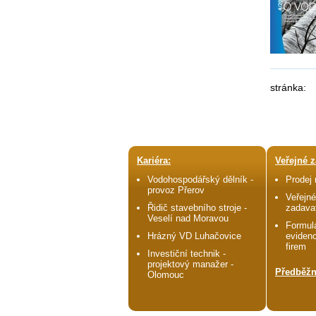
stránka:
Kariéra:
Veřejné z
Vodohospodářský dělník -
Prodej
provoz Přerov
Veřejné
Řidič stavebního stroje -
zadava
Veselí nad Moravou
Formulá
Hrázný VD Luhačovice
evidenc
firem
Investiční technik -
projektový manažer -
Předběžn
Olomouc