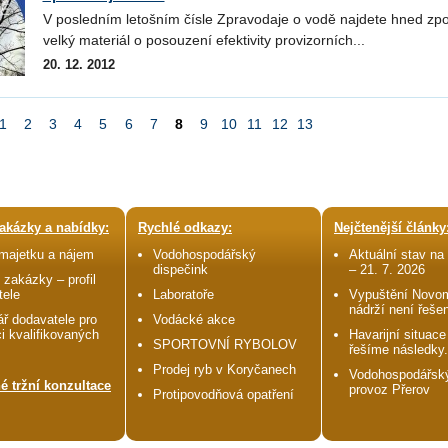
V posledním letošním čísle Zpravodaje o vodě najdete hned zp
velký materiál o posouzení efektivity provizorních...
20. 12. 2012
1
2
3
4
5
6
7
8
9
10
11
12
13
akázky a nabídky:
Rychlé odkazy:
Nejčtenější články
 majetku a nájem
Vodohospodářský
Aktuální stav na 
dispečink
– 21. 7. 2026
 zakázky – profil
tele
Laboratoře
Vypuštění Novo
nádrží není řeše
ř dodavatele pro
Vodácké akce
i kvalifikovaných
Havarijní situace
SPORTOVNÍ RYBOLOV
řešíme následky.
Prodej ryb v Koryčanech
Vodohospodářský
é tržní konzultace
provoz Přerov
Protipovodňová opatření