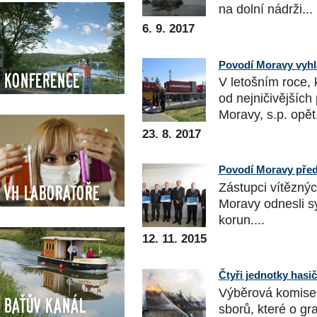
na dolní nádrži...
6. 9. 2017
Povodí Moravy vyhl
Konference
V letošním roce, 
od nejničivějšíc
Moravy, s.p. opět.
23. 8. 2017
Povodí Moravy před
Zástupci vítězný
VH Laboratoře
Moravy odnesli sy
korun....
12. 11. 2015
Čtyři jednotky hasi
Výběrová komise P
Baťův kanál
sborů, které o gr