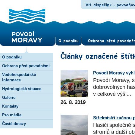
VH dispečink - povodňo
O pod­niku
Ochrana před povod­ně
Články označené štítk
O podniku
Ochrana před povodněmi
Povodí Moravy vyhl
Vodohospodářské
Povodí Moravy, s.
informace
dobrovolných has
Hydrologická situace
v celkové výši...
Galerie
26. 8. 2019
Kontakty
Pro média
Střelmistři začnou 
Časté dotazy
Hasiči společně 
stromů a další ob