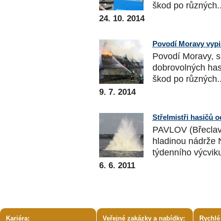
škod po různých..
24. 10. 2014
Povodí Moravy vypi
Povodí Moravy, s.
dobrovolných has
škod po různých..
9. 7. 2014
Střelmistři hasičů o
PAVLOV (Břeclavs
hladinou nádrže N
týdenního výcviku
6. 6. 2011
Kariéra:
Veřejné zakázky a nabídky:
Rychlé