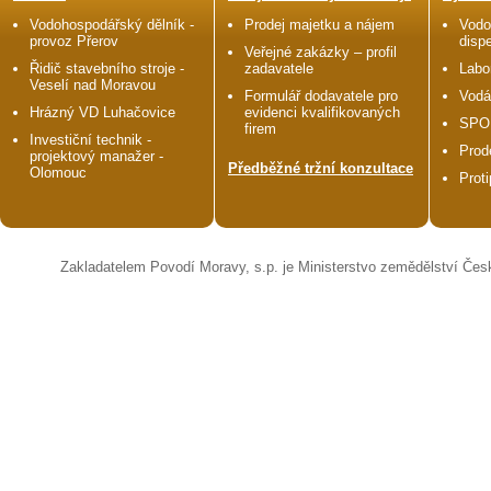
Vodohospodářský dělník -
Prodej majetku a nájem
Vodo
provoz Přerov
disp
Veřejné zakázky – profil
Řidič stavebního stroje -
zadavatele
Labo
Veselí nad Moravou
Formulář dodavatele pro
Vodá
Hrázný VD Luhačovice
evidenci kvalifikovaných
SPO
firem
Investiční technik -
Prod
projektový manažer -
Předběžné tržní konzultace
Olomouc
Prot
Zakladatelem Povodí Moravy, s.p. je Ministerstvo zemědělství Čes