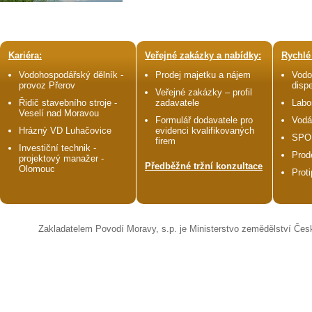
Kariéra:
Veřejné zakázky a nabídky:
Rychlé
Vodohospodářský dělník -
Prodej majetku a nájem
Vodo
provoz Přerov
disp
Veřejné zakázky – profil
Řidič stavebního stroje -
zadavatele
Labo
Veselí nad Moravou
Formulář dodavatele pro
Vodá
Hrázný VD Luhačovice
evidenci kvalifikovaných
SPO
firem
Investiční technik -
Prod
projektový manažer -
Předběžné tržní konzultace
Olomouc
Prot
Zakladatelem Povodí Moravy, s.p. je Ministerstvo zemědělství Čes