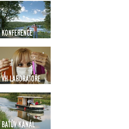
Konference
VH Laboratoře
Baťův kanál