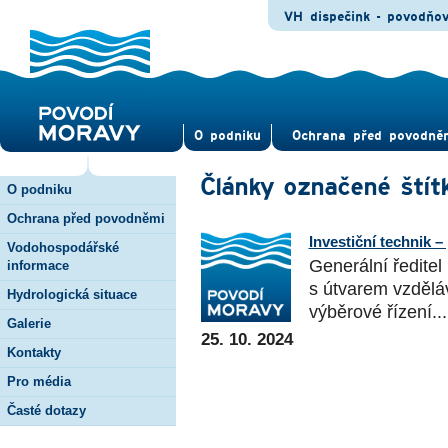
VH dispečink - povodňo
O pod­niku
Ochrana před povod­ně
Články označené štít
O podniku
Ochrana před povodněmi
Investiční technik 
Vodohospodářské
Generální ředitel
informace
s útvarem vzdělá
Hydrologická situace
výběrové řízení...
Galerie
25. 10. 2024
Kontakty
Pro média
Časté dotazy