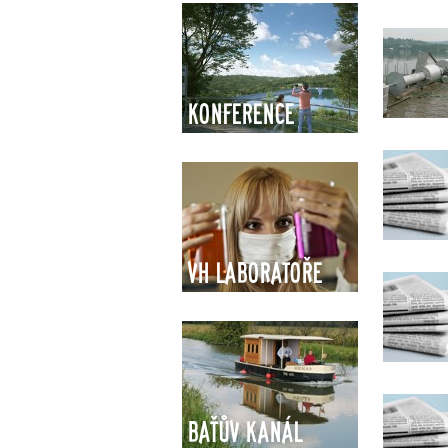
Konference
VH Laboratoře
Baťův kanál