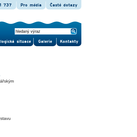
1 737
Pro média
Časté dotazy
logická situace
Gale­rie
Kontak­ty
.
bářským
ýstavu