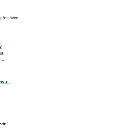
 přestávce
y
st.
...
vu...
vodní