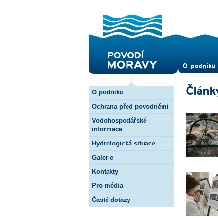
O pod­niku
Článk
O podniku
Ochrana před povodněmi
Vodohospodářské
informace
Hydrologická situace
Galerie
Kontakty
Pro média
Časté dotazy