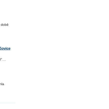
 době
čovice
....
hla