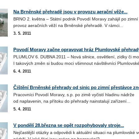
Na Brněnské přehradě jsou v provozu aerační věže...
BRNO 2. května – Státní podnik Povodí Moravy zahájil po zimní
provoz aeračních věží na Brněnské přehradě. V rámci...
3. 5. 2011
Povodí Moravy začne opravovat hráz Plumlovské přehrad
PLUMLOV 6. DUBNA 2011 – Nová silnice, osvětlení, zídky či mo
I takových změn si budou moci všimnout návštěvníci Plumlovské
6. 4. 2011
Čištění Brněnské přehrady od sinic po zimní přestávce zno
Pracovníci Povodí Moravy, s.p. po zimě vyčistí hladinu nádrže
od naplavenin, na přítoku do přehrady nainstalují zařízení...
5. 4. 2011
V pondělí 28.března se opět rozpohybovaly stroje...
Nejčastější otázky a odpovědi k aktuální situaci na plumlovské 
nádrži. V jaké fázi jsou práce na bagrování?...