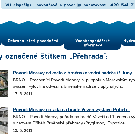
VH dispečink - povodňová a havarijní pohotovost
+420 541 21
Ochrana před povod­němi
Vodohospodářské
Hydro
informace
y označené štítkem „Přehrada“:
Povodí Moravy odlovilo z brněnské vodní nádrže tři tuny..
BRNO – Pracovníci Povodí Moravy, s. p. spolu s Moravským ry
svazem vylovili a odvezli z brněnské nádrže v uplynulých...
17. 5. 2011
Povodí Moravy pořádá na hradě Veveří výstavu Příběh...
BRNO – Povodí Moravy pořádá na hradě Veveří od 1. června v
s názvem Příběh Brněnské přehrady /Prygl story. Expozice...
13. 5. 2011