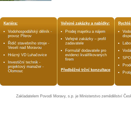
Kariéra:
Veřejné zakázky a nabídky:
Rychlé
Vodohospodářský dělník -
Prodej majetku a nájem
Vodo
provoz Přerov
disp
Veřejné zakázky – profil
Řidič stavebního stroje -
zadavatele
Labo
Veselí nad Moravou
Formulář dodavatele pro
Vodá
Hrázný VD Luhačovice
evidenci kvalifikovaných
SPO
firem
Investiční technik -
Prod
projektový manažer -
Předběžné tržní konzultace
Olomouc
Prot
Zakladatelem Povodí Moravy, s.p. je Ministerstvo zemědělství Čes