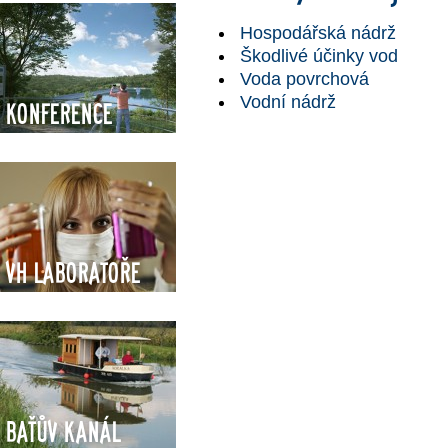
Hospodářská nádrž
Škodlivé účinky vod
Voda povrchová
Vodní nádrž
Konference
VH Laboratoře
Baťův kanál