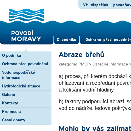
VH dispečink - povodňo
O pod­niku
Ochrana před povod­ně
Abraze břehů
O podniku
Ochrana před povodněmi
kategorie:
PMO
>
Užitečné informace
Vodohospodářské
a) proces, při kterém dochází
informace
ohlazování a rozbředání povrc
Hydrologická situace
a kolísání vodní hladiny
Galerie
b) faktory podporující abrazi 
Kontakty
vod do nádrže, ledová pokrývk
Pro média
Časté dotazy
Mohlo by vás zajímat