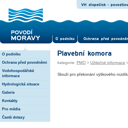
VH dispečink - povodňo
O pod­niku
Ochrana před povod­ně
Plavební komora
O podniku
Ochrana před povodněmi
kategorie:
PMO
>
Užitečné informace
Vodohospodářské
Slouží pro překonání výškového rozdílu
informace
Hydrologická situace
Galerie
Kontakty
Pro média
Časté dotazy