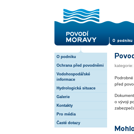
O pod­niku
Povod
O podniku
Ochrana před povodněmi
kategorie
Vodohospodářské
Podrobné r
informace
před povo
Hydrologická situace
Dokument,
Galerie
o vývoji p
Kontakty
zabezpečo
Pro média
Časté dotazy
Mohlo