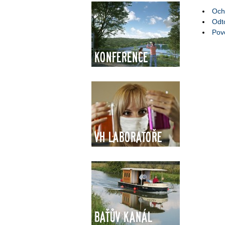
Och
Odt
Pov
Konference
VH Laboratoře
Baťův kanál