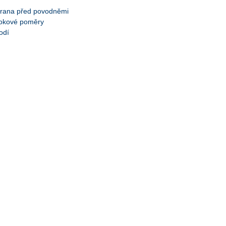
rana před povodněmi
okové poměry
odí