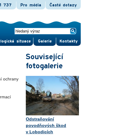
1 737
Pro média
Časté dotazy
logická situace
Gale­rie
Kontak­ty
Související
fotogalerie
ní ochrany
ormací
Odstraňování
povodňových škod
v Lobodicích