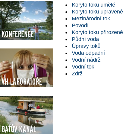
Koryto toku umělé
Koryto toku upravené
Mezinárodní tok
Povodí
Koryto toku přirozené
Konference
Půdní voda
Úpravy toků
Voda odpadní
Vodní nádrž
Vodní tok
Zdrž
VH Laboratoře
Baťův kanál