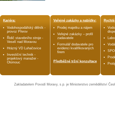
Kariéra:
Veřejné zakázky a nabídky:
Rychlé
Vodohospodářský dělník -
Prodej majetku a nájem
Vodo
provoz Přerov
disp
Veřejné zakázky – profil
Řidič stavebního stroje -
zadavatele
Labo
Veselí nad Moravou
Formulář dodavatele pro
Vodá
Hrázný VD Luhačovice
evidenci kvalifikovaných
SPO
firem
Investiční technik -
Prod
projektový manažer -
Předběžné tržní konzultace
Olomouc
Prot
Zakladatelem Povodí Moravy, s.p. je Ministerstvo zemědělství Čes