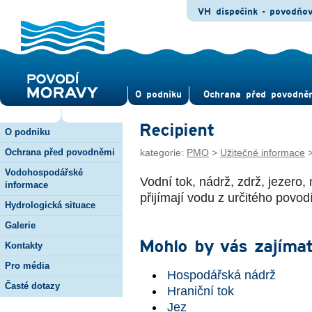
VH dispečink - povodňo
O pod­niku
Ochrana před povod­ně
Recipient
O podniku
Ochrana před povodněmi
kategorie:
PMO
>
Užitečné informace
Vodohospodářské
Vodní tok, nádrž, zdrž, jezero
informace
přijímají vodu z určitého povo
Hydrologická situace
Galerie
Mohlo by vás zajímat
Kontakty
Pro média
Hospodářská nádrž
Časté dotazy
Hraniční tok
Jez