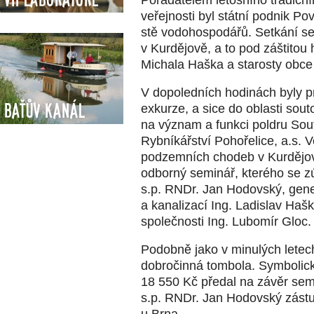
veřejnosti byl státní podnik P
stě vodohospodářů. Setkání se
v Kurdějově, a to pod záštito
Michala Haška a starosty obce
V dopoledních hodinách byly pr
Baťův kanál
exkurze, a sice do oblasti so
na význam a funkci poldru Sou
Rybníkářství Pohořelice, a.s.
podzemních chodeb v Kurdějov
odborný seminář, kterého se zú
s.p. RNDr. Jan Hodovský, gene
a kanalizací Ing. Ladislav Haš
společnosti Ing. Lubomír Gloc.
Podobně jako v minulých letec
dobročinná tombola. Symbolický
18 550 Kč předal na závěr sem
s.p. RNDr. Jan Hodovský zás
u Brna.