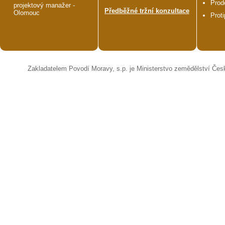
Prod
projektový manažer -
Předběžné tržní konzultace
Olomouc
Prot
Zakladatelem Povodí Moravy, s.p. je Ministerstvo zemědělství Čes