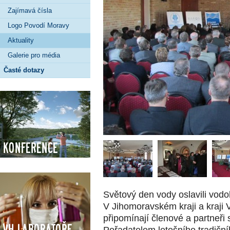
Zajímavá čísla
Logo Povodí Moravy
Aktuality
Galerie pro média
Časté dotazy
Konference
Světový den vody oslavili vod
V Jihomoravském kraji a kraji
připomínají členové a partneř
VH Laboratoře
Pořadatelem letošního tradičn