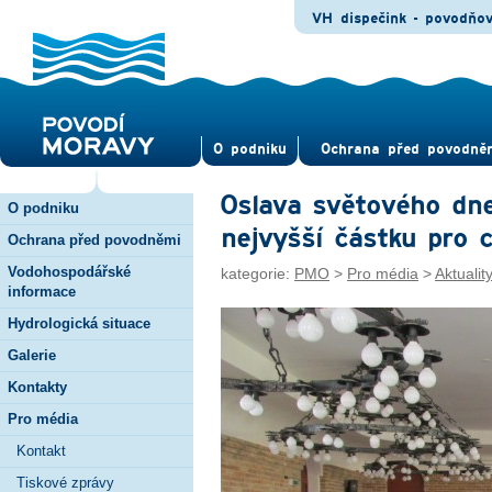
VH dispečink - povodňo
O pod­niku
Ochrana před povod­ně
Oslava světového dne
O podniku
nejvyšší částku pro c
Ochrana před povodněmi
Vodohospodářské
kategorie:
PMO
>
Pro média
>
Aktualit
informace
Hydrologická situace
Galerie
Kontakty
Pro média
Kontakt
Tiskové zprávy