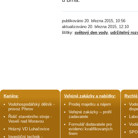
publikováno 20. března 2015, 10:56
aktualizováno 20. března 2015, 12:10
štítky:
světový den vody
,
udržitelný roz
Kariéra:
Veřejné zakázky a nabídky:
Rychlé
Vodohospodářský dělník -
Prodej majetku a nájem
Vodo
provoz Přerov
disp
Veřejné zakázky – profil
Řidič stavebního stroje -
zadavatele
Labo
Veselí nad Moravou
Formulář dodavatele pro
Vodá
Hrázný VD Luhačovice
evidenci kvalifikovaných
SPO
firem
Investiční technik -