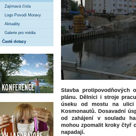
Zajímavá čísla
Logo Povodí Moravy
Aktuality
Galerie pro média
Časté dotazy
Konference
Stavba protipovodňových o
plánu. Dělníci i stroje pra
úseku od mostu na ulici
Kosmonautů. Dosavadní úspě
od zahájení v souladu ha
mohou zpomalit kroky čtyř o
napadají.
VH Laboratoře