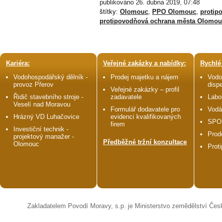
publikováno 26. dubna 2019, 07:48
štítky:
Olomouc
,
PPO Olomouc
,
protip
protipovodňová ochrana města Olomou
Kariéra:
Veřejné zakázky a nabídky:
Rychlé
Vodohospodářský dělník -
Prodej majetku a nájem
Vodo
provoz Přerov
disp
Veřejné zakázky – profil
Řidič stavebního stroje -
zadavatele
Labo
Veselí nad Moravou
Formulář dodavatele pro
Vodá
Hrázný VD Luhačovice
evidenci kvalifikovaných
SPO
firem
Investiční technik -
Prod
projektový manažer -
Předběžné tržní konzultace
Olomouc
Prot
Zakladatelem Povodí Moravy, s.p. je Ministerstvo zemědělství Čes