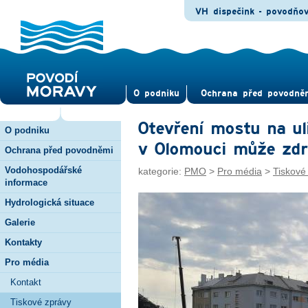
VH dispečink - povodňo
O pod­niku
Ochrana před povod­ně
Otevření mostu na u
O podniku
v Olomouci může zdrž
Ochrana před povodněmi
Vodohospodářské
kategorie:
PMO
>
Pro média
>
Tiskové
informace
Hydrologická situace
Galerie
Kontakty
Pro média
Kontakt
Tiskové zprávy