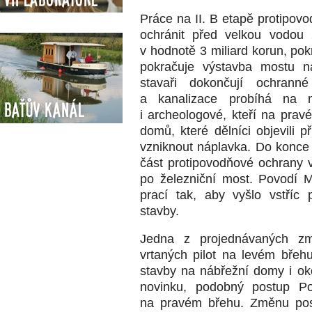
Práce na II. B etapě protipov
ochránit před velkou vodou 
v hodnotě 3 miliard korun, po
pokračuje výstavba mostu n
stavaři dokončují ochran
a kanalizace probíhá na n
Baťův kanál
i archeologové, kteří na prav
domů, které dělníci objevili 
vzniknout náplavka. Do konce 
část protipovodňové ochrany 
po železniční most. Povodí M
prací tak, aby vyšlo vstříc
stavby.
Jedna z projednávaných zm
vrtaných pilot na levém břeh
stavby na nábřežní domy i ok
novinku, podobný postup Po
na pravém břehu. Změnu post