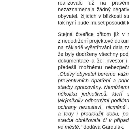
realizovalo už na pravé
nezaznamenala žádný negativn
obyvatel, žijících v blízkosti 
tak nyní bude muset posoudit k
Stejná čtveřice přitom již v 
z nedodržení projektové dokume
na základě vyšetřování dala za
že byly dodrženy všechny pod
dokumentace a že investor i 
předešli možnému nebezpečn
„
Obavy obyvatel bereme vážně
preventivních opatření a odb
stavby zpracovány.
Nemůžeme p
několika jednotlivců, kteří
jakýmikoliv odbornými podklad
ochrany nezastaví, nicméně 
a tedy i prodloužit dobu, p
stavba obtěžovala či v přípa
ve městě,“
dodává Gargulák.