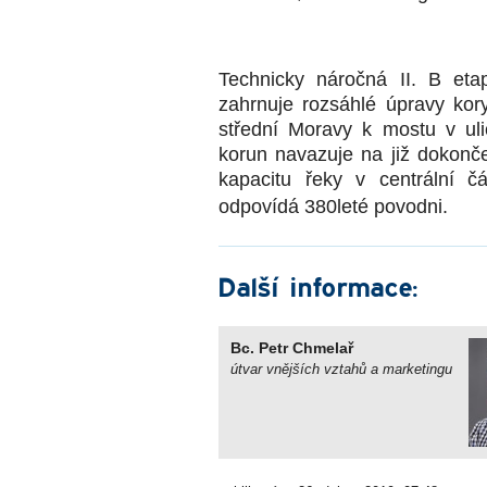
Technicky náročná II. B et
zahrnuje rozsáhlé úpravy kor
střední Moravy k mostu v ul
korun navazuje na již dokončen
kapacitu řeky v centrální 
odpovídá 380leté povodni.
Další informace:
Bc. Petr Chmelař
útvar vnějších vztahů a marketingu