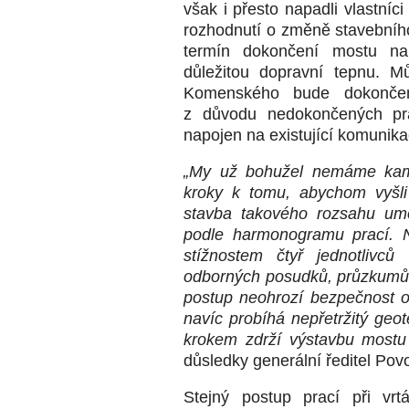
však i přesto napadli vlastníci
rozhodnutí o změně stavebního 
termín dokončení mostu na 
důležitou dopravní tepnu. M
Komenského bude dokončen
z důvodu nedokončených pr
napojen na existující komunika
„
My už bohužel nemáme kam
kroky k tomu, abychom vyšli 
stavba takového rozsahu um
podle harmonogramu prací. 
stížnostem čtyř jednotlivců
odborných posudků, průzkumů a
postup neohrozí bezpečnost ob
navíc probíhá nepřetržitý geo
krokem zdrží výstavbu mostu
důsledky generální ředitel Pov
Stejný postup prací při vrt