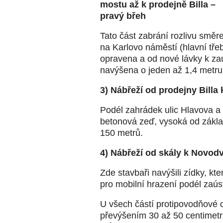
mostu až k prodejně Billa –
pravý břeh
Tato část zabrání rozlivu smě
na Karlovo náměstí (hlavní třeb
opravena a od nové lávky k za
navýšena o jeden až 1,4 metru
3) Nábřeží od prodejny Bill
Podél zahrádek ulic Hlavova a
betonová zeď, vysoká od zákla
150 metrů.
4) Nábřeží od skály k Novod
Zde stavbaři navýšili zídky, kte
pro mobilní hrazení podél zaús
U všech částí protipovodňové 
převýšením 30 až 50 centimetrů