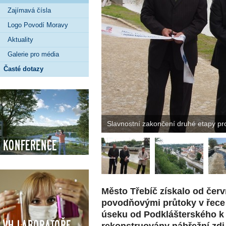
Zajímavá čísla
Logo Povodí Moravy
Aktuality
Galerie pro média
Časté dotazy
Slavnostní zakončení druhé etapy p
Konference
Město Třebíč získalo od červ
povodňovými průtoky v řece 
úseku od Podklášterského 
VH Laboratoře
rekonstruovány nábřežní zdi