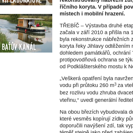
říčního koryta. V případě po
místech i mobilní hrazení.
TŘEBÍČ – Výstavba druhé etap
začala v září 2010 a přišla na 
byla rekonstrukce nábřežních z
Baťův kanál
koryta řeky Jihlavy odtěžením 
dohledem památkářů, ochrání T
protipovodňová ochrana se týk
od Podklášterského mostu k 
„Veškerá opatření byla navržen
vodu při průtoku 260 m
3
za vte
bez rozlivu vodu zhruba dvace
vteřinu,“ uvedl generální ředit
Na obou březích vybudovala do
které vesměs kopírují zídky pův
doporučili navýšení zdí, tak v
téměř stejně jako před zaháje