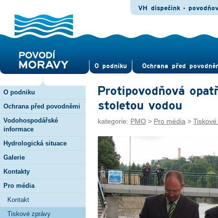
VH dispečink - povodňo
O pod­niku
Ochrana před povod­ně
Protipovodňová opatř
O podniku
stoletou vodou
Ochrana před povodněmi
Vodohospodářské
kategorie:
PMO
>
Pro média
>
Tiskové
informace
Hydrologická situace
Galerie
Kontakty
Pro média
Kontakt
Tiskové zprávy