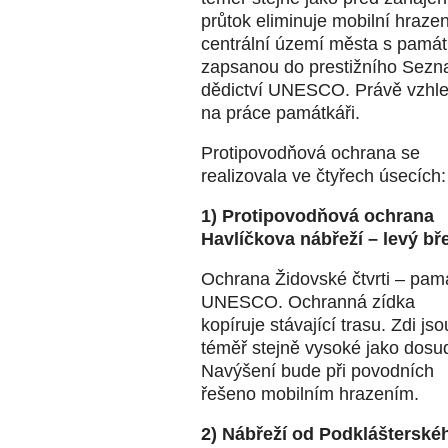
průtok eliminuje mobilní hraze
centrální území města s památ
zapsanou do prestižního Sezna
dědictví UNESCO. Právě vzhle
na práce památkáři.
Protipovodňová ochrana se
realizovala ve čtyřech úsecích:
1) Protipovodňová ochrana
Havlíčkova nábřeží – levý bř
Ochrana Židovské čtvrti – pam
UNESCO. Ochranná zídka
kopíruje stávající trasu. Zdi jso
téměř stejně vysoké jako dosu
Navýšení bude při povodních
řešeno mobilním hrazením.
2) Nábřeží od Podklášterské