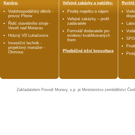
Kariéra:
Veřejné zakázky a nabídky:
Rychlé
Vodohospodářský dělník -
Prodej majetku a nájem
Vodo
provoz Přerov
disp
Veřejné zakázky – profil
Řidič stavebního stroje -
zadavatele
Labo
Veselí nad Moravou
Formulář dodavatele pro
Vodá
Hrázný VD Luhačovice
evidenci kvalifikovaných
SPO
firem
Investiční technik -
Prod
projektový manažer -
Předběžné tržní konzultace
Olomouc
Prot
Zakladatelem Povodí Moravy, s.p. je Ministerstvo zemědělství Čes