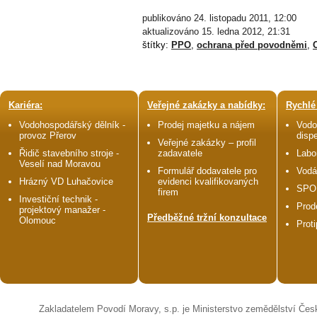
publikováno 24. listopadu 2011, 12:00
aktualizováno 15. ledna 2012, 21:31
štítky:
PPO
,
ochrana před povodněmi
,
Kariéra:
Veřejné zakázky a nabídky:
Rychlé
Vodohospodářský dělník -
Prodej majetku a nájem
Vodo
provoz Přerov
disp
Veřejné zakázky – profil
Řidič stavebního stroje -
zadavatele
Labo
Veselí nad Moravou
Formulář dodavatele pro
Vodá
Hrázný VD Luhačovice
evidenci kvalifikovaných
SPO
firem
Investiční technik -
Prod
projektový manažer -
Předběžné tržní konzultace
Olomouc
Prot
Zakladatelem Povodí Moravy, s.p. je Ministerstvo zemědělství Čes