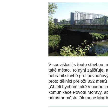
V souvislosti s touto stavbou 
také město. To nyní zajišťuje,
nebránil stavbě protipovodňový
proto dělníci přeloží 832 metr
„Chtěli bychom také v budoucn
komunikace Povodí Moravy, aby p
primátor města Olomouc Marti