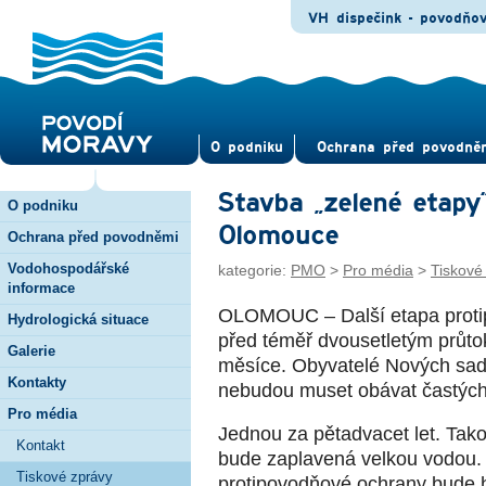
VH dispečink - povodňo
O pod­niku
Ochrana před povod­ně
Stavba „zelené etapy
O podniku
Olomouce
Ochrana před povodněmi
Vodohospodářské
kategorie:
PMO
>
Pro média
>
Tiskové
informace
OLOMOUC – Další etapa prot
Hydrologická situace
před téměř dvousetletým průtok
Galerie
měsíce. Obyvatelé Nových sad
Kontakty
nebudou muset obávat častýc
Pro média
Jednou za pětadvacet let. Tak
Kontakt
bude zaplavená velkou vodou.
Tiskové zprávy
protipovodňové ochrany bude 