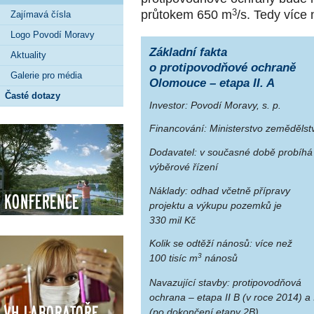
průtokem 650 m
3
/s. Tedy více
Zajímavá čísla
Logo Povodí Moravy
Základní fakta
Aktuality
o protipovodňové ochraně
Galerie pro média
Olomouce – etapa II. A
Časté dotazy
Investor:
Povodí Moravy, s. p.
Financování:
Ministerstvo zemědělst
Dodavatel:
v současné době probíhá
výběrové řízení
Náklady:
odhad včetně přípravy
Konference
projektu a výkupu pozemků je
330 mil Kč
Kolik se odtěží nánosů:
více než
3
100 tisíc m
nánosů
Navazující stavby:
protipovodňová
ochrana – etapa II B (v roce 2014) a I
VH Laboratoře
(po dokončení etapy 2B)