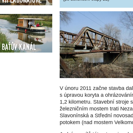
Baťův kanál
V únoru 2011 začne stavba dal
s úpravou koryta a ohrázován
1,2 kilometru. Stavební stroje
železničním mostem trati Nezam
Slavonínská a Střední novosa
potokem (nad mostem Velkomo