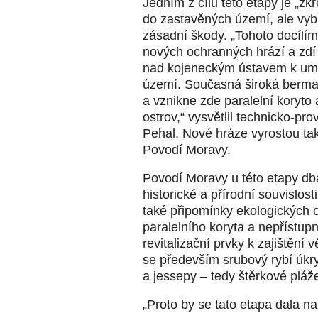
Jedním z cílů této etapy je „zkr
do zastavěných území, ale vyb
zásadní škody. „Tohoto docílím
nových ochranných hrází a zdí
nad kojeneckým ústavem k umo
území. Současná široká berma
a vznikne zde paralelní koryto
ostrov,“ vysvětlil technicko-pr
Pehal. Nové hráze vyrostou ta
Povodí Moravy.
Povodí Moravy u této etapy dba
historické a přírodní souvislost
také připomínky ekologických 
paralelního koryta a nepřístup
revitalizační prvky k zajištění 
se především srubový rybí úkry
a jessepy – tedy štěrkové plá
„Proto by se tato etapa dala na