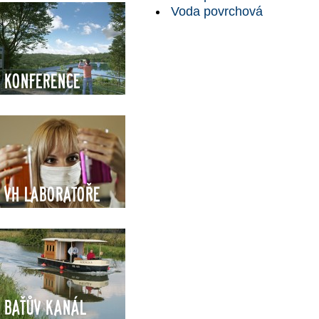
Voda povrchová
Konference
VH Laboratoře
Baťův kanál