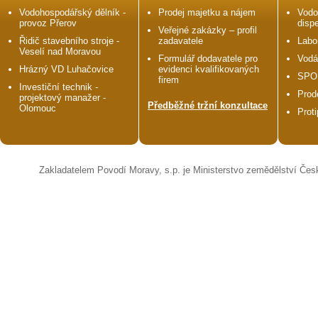
Vodohospodářský dělník -
Prodej majetku a nájem
Vodo
provoz Přerov
disp
Veřejné zakázky – profil
Řidič stavebního stroje -
zadavatele
Labo
Veselí nad Moravou
Formulář dodavatele pro
Vodá
Hrázný VD Luhačovice
evidenci kvalifikovaných
SPO
firem
Investiční technik -
Prod
projektový manažer -
Předběžné tržní konzultace
Olomouc
Prot
Zakladatelem Povodí Moravy, s.p. je Ministerstvo zemědělství Čes