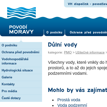
VH dispečink - povodňo
O pod­niku
Ochrana před povod­ně
Důlní vody
O podniku
Ochrana před povodněmi
kategorie:
PMO
>
Užitečné informace
Vodohospodářské
Všechny vody, které vnikly do
informace
prostorů, a to až do jejich spo
Hydrologická situace
podzemními vodami.
Galerie
Kontakty
Mohlo by vás zajímat
Pro média
Časté dotazy
Prostá voda
Voda podzemní