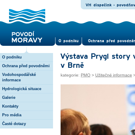
VH dispečink - povodňo
O pod­niku
Ochrana před povod­ně
Výstava Prygl story
O podniku
v Brně
Ochrana před povodněmi
Vodohospodářské
kategorie:
PMO
>
Užitečné informace
informace
Hydrologická situace
Galerie
Kontakty
Pro média
Časté dotazy