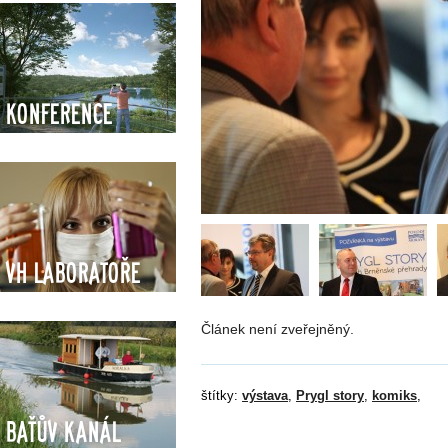
Konference
VH Laboratoře
Článek není zveřejněný.
štítky:
výstava
,
Prygl story
,
komiks
,
Baťův kanál