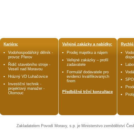
Kariéra:
Veřejné zakázky a nabídky:
Rychlé
Vodohospodářský dělník -
Prodej majetku a nájem
Vodo
provoz Přerov
disp
Veřejné zakázky – profil
Řidič stavebního stroje -
zadavatele
Labo
Veselí nad Moravou
Formulář dodavatele pro
Vodá
Hrázný VD Luhačovice
evidenci kvalifikovaných
SPO
firem
Investiční technik -
Prod
projektový manažer -
Předběžné tržní konzultace
Olomouc
Prot
Zakladatelem Povodí Moravy, s.p. je Ministerstvo zemědělství Čes