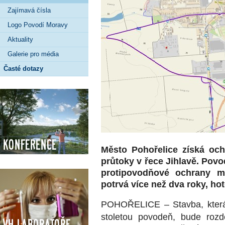
Zajímavá čísla
Logo Povodí Moravy
Aktuality
Galerie pro média
Časté dotazy
Konference
Město Pohořelice získá oc
průtoky v řece Jihlavě. Povo
protipovodňové ochrany m
potrvá více než dva roky, h
POHOŘELICE – Stavba, která
stoletou povodeň, bude rozd
VH Laboratoře