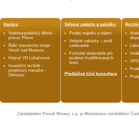
Kariéra:
Veřejné zakázky a nabídky:
Rychlé
Vodohospodářský dělník -
Prodej majetku a nájem
Vodo
provoz Přerov
disp
Veřejné zakázky – profil
Řidič stavebního stroje -
zadavatele
Labo
Veselí nad Moravou
Formulář dodavatele pro
Vodá
Hrázný VD Luhačovice
evidenci kvalifikovaných
SPO
firem
Investiční technik -
Prod
projektový manažer -
Předběžné tržní konzultace
Olomouc
Prot
Zakladatelem Povodí Moravy, s.p. je Ministerstvo zemědělství Čes