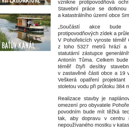
vznikne protipovodňová ochr
Stavební práce se dotknou 
a katastrálního území obce Sm
„Součástí akce bude vý
protipovodňových zídek a průle
V Pohořelicích vyroste téměř 
Baťův kanál
z toho 5327 metrů hrází a 
statutární zástupce generální
Antonín Tůma. Celkem bude s
téměř čtyři desítky stave
v zastavěné části obce a 19 v
Veškerá opatření projektant
stoletou vodu při průtoku 384 
Realizace stavby je napláno
omezení pro obyvatele Pohořel
povodním bude mít těžká tec
tak, aby dopravu v centru 
nepoužívaného mostku v katas