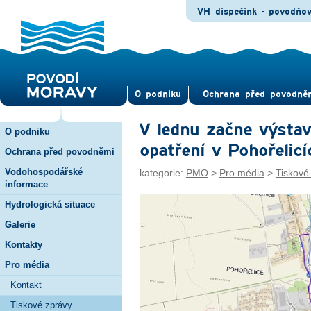
VH dispečink - povodňo
O pod­niku
Ochrana před povod­ně
V lednu začne výsta
O podniku
opatření v Pohořelicí
Ochrana před povodněmi
Vodohospodářské
kategorie:
PMO
>
Pro média
>
Tiskové
informace
Hydrologická situace
Galerie
Kontakty
Pro média
Kontakt
Tiskové zprávy