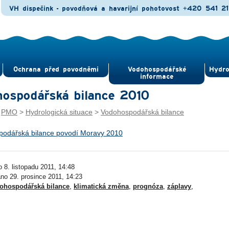
VH dispečink - povodňová a havarijní pohotovost
+420 541 21
Ochrana před povod­němi
Vodohospodářské
Hydro
informace
ospodářská bilance 2010
:
PMO
>
Hydrologická situace
>
Vodohospodářská bilance
odářská bilance povodí Moravy 2010
 8. listopadu 2011, 14:48
áno 29. prosince 2011, 14:23
ohospodářská bilance
,
klimatická změna
,
prognóza
,
záplavy
,