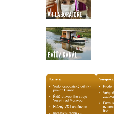
VH Laboratoře
Baťův kanál
Kariéra:
Veřejné z
Vodohospodářský dělník -
Prodej
provoz Přerov
Veřejné
Řidič stavebního stroje -
zadava
Veselí nad Moravou
Formulá
Hrázný VD Luhačovice
evidenc
firem
Investiční technik -