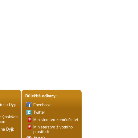
:
Důležité odkazy:
řece Dyji
Facebook
Twitter
mlýnských
Ministerstvo zemědělství
ním
Ministerstvo životního
 na Dyji:
prostředí
..