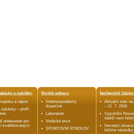
akázky a nabídky:
Rychlé odkazy:
Nejčtenější články
 majetku a nájem
Vodohospodářský
Aktuální stav na 
dispečink
– 21. 7. 2026
 zakázky – profil
tele
Laboratoře
Vypuštění Novo
nádrží není řeše
ř dodavatele pro
Vodácké akce
i kvalifikovaných
Havarijní situace
SPORTOVNÍ RYBOLOV
řešíme následky.