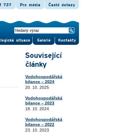
1 737
Pro média
Časté dotazy
logická situace
Gale­rie
Kontak­ty
Související
články
Vodohospodářská
bilance – 2024
20. 10. 2025
Vodohospodářská
bilance – 2023
18. 10. 2024
Vodohospodářská
bilance – 2022
23. 10. 2023