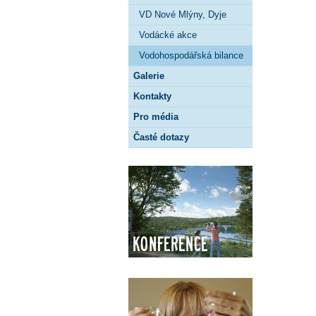
VD Nové Mlýny, Dyje
Vodácké akce
Vodohospodářská bilance
Galerie
Kontakty
Pro média
Časté dotazy
Konference