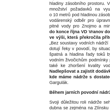
hladiny zásobního prostoru. V
množství požadavků na vyu
o 10 metrů pod hladinou zásobn
vodárenský odběr pro úpravn
pitné vody pro Znojmo a min
do konce října VD Vranov do
ve výši, která překročila př
„Bez soustavy vodních nádrží
dotují řeky v povodí, by situa
špatná a hladina řady toků b
vodním živočichům podmínky p
také ke zhoršení kvality v
Nadlepšovat a zajistit dodá
kde máme nádrže s dostat
Gargulák.
Během jarních povodní nádrž
Svoji důležitou roli nádrže s
dubna se zejména na Zlínsku 