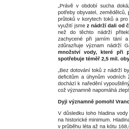
„Právě v období sucha dokáz
potřeby obyvatel, zemědělců, 
průtoků v korytech toků a pr
využití jsme
z nádrží dali od 
než do těchto nádrží přite
zachycené při jarním tání a
zdůrazňuje význam nádrží G
množství vody, které při 
spotřebuje téměř 2,5 mil. oby
„Bez dotování toků z nádrží b
deficitům a úhynům vodních 
dochází k naředění vypouštěný
což významně napomáhá zlepše
Dyji významně pomohl Vrano
V důsledku toho hladina vody
na historické minimum. Hladin
v průběhu léta až na kótu 168,