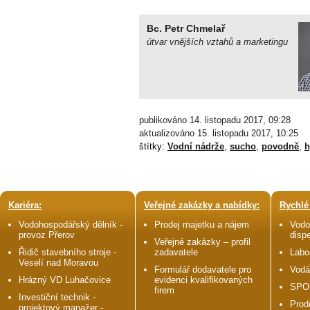
Bc. Petr Chmelař
útvar vnějších vztahů a marketingu
publikováno 14. listopadu 2017, 09:28
aktualizováno 15. listopadu 2017, 10:25
štítky:
Vodní nádrže
,
sucho
,
povodně
,
h
Kariéra:
Veřejné zakázky a nabídky:
Rychlé
Vodohospodářský dělník -
Prodej majetku a nájem
Vodo
provoz Přerov
disp
Veřejné zakázky – profil
Řidič stavebního stroje -
zadavatele
Labo
Veselí nad Moravou
Formulář dodavatele pro
Vodá
Hrázný VD Luhačovice
evidenci kvalifikovaných
SPO
firem
Investiční technik -
Prod
projektový manažer -