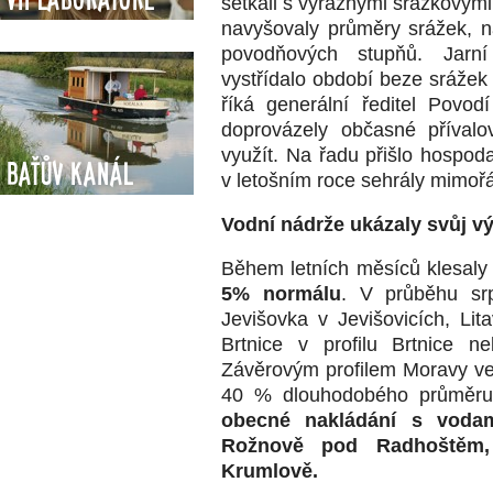
setkali s výraznými srážkovým
navyšovaly průměry srážek, n
povodňových stupňů. Jarn
vystřídalo období beze srážek 
říká generální ředitel Povo
doprovázely občasné přívalo
využít. Na řadu přišlo hospod
Baťův kanál
v letošním roce sehrály mimořá
Vodní nádrže ukázaly svůj 
Během letních měsíců klesaly
5% normálu
. V průběhu srp
Jevišovka v Jevišovicích, Lita
Brtnice v profilu Brtnice n
Závěrovým profilem Moravy ve 
40 % dlouhodobého průměru
obecné nakládání s vodam
Rožnově pod Radhoštěm,
Krumlově.