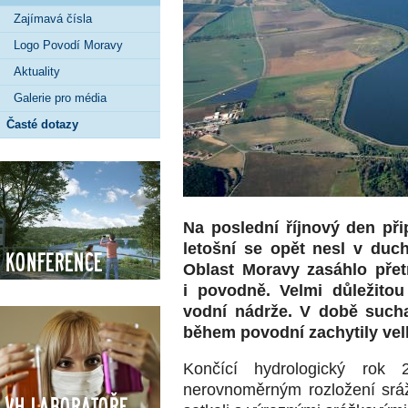
Zajímavá čísla
Logo Povodí Moravy
Aktuality
Galerie pro média
Časté dotazy
Na poslední říjnový den př
letošní se opět nesl v duc
Konference
Oblast Moravy zasáhlo přetr
i povodně. Velmi důležito
vodní nádrže. V době such
během povodní zachytily vel
Končící hydrologický rok
nerovnoměrným rozložení sráž
VH Laboratoře