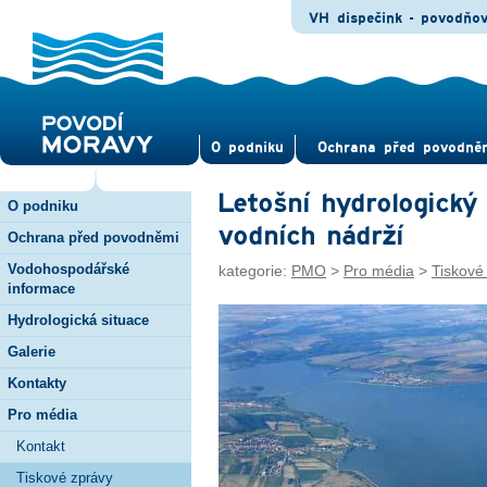
VH dispečink - povodňo
O pod­niku
Ochrana před povod­ně
Letošní hydrologický
O podniku
vodních nádrží
Ochrana před povodněmi
Vodohospodářské
kategorie:
PMO
>
Pro média
>
Tiskové
informace
Hydrologická situace
Galerie
Kontakty
Pro média
Kontakt
Tiskové zprávy